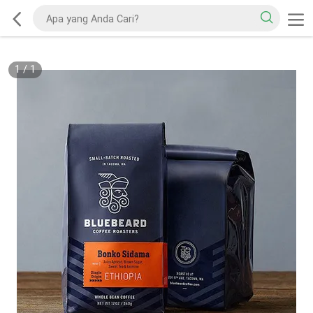
1
/
1