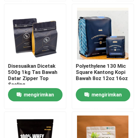
Wisata pabrik
Kontrol kualitas
Hubungi kami
Disesuaikan Dicetak
Polyethylene 130 Mic
500g 1kg Tas Bawah
Square Kantong Kopi
Berita
Datar Zipper Top
Bawah 8oz 12oz 16oz
Sealing
mengirimkan
mengirimkan
Semua Kasus
permintaan
permintaan
Tas Kemasan Makanan
Tas Kemasan Kopi