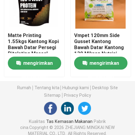
Tas kemasan makanan hewan peliharaan
kantong berdiri
Matte Printing
Vmpet 120mm Side
1.55kgs Kantong Kopi
Gusset Kantong
Bawah Datar Persegi
Bawah Datar Kantong
Ritsleting Massal
130 Mikron Nutrisi
Film Kemasan Makanan
Aluminium Foil
Vegan
mengirimkan
mengirimkan
Kemasan Makanan Kantong Daur Ulang
permintaan
permintaan
Rumah
Tentang kita
Hubungi kami
Desktop Site
Film Termoforming
Sitemap
Privacy Policy
Film Penutup yang Dicetak
Kualitas
Tas Kemasan Makanan
Pabrik
cina.Copyright © 2026 ZHEJIANG MINGKAI NEW
Film Kemasan Plastik
MATERIAL CO., LTD.. All Rights Reserved.