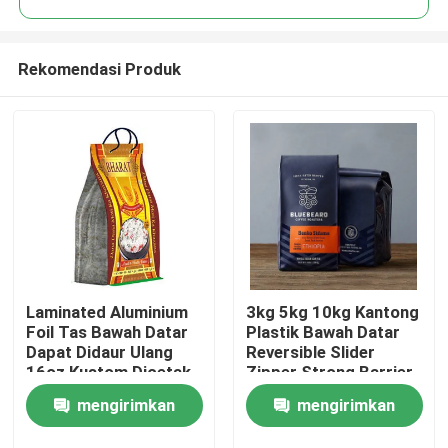
Rekomendasi Produk
Laminated Aluminium
3kg 5kg 10kg Kantong
Rumah
Foil Tas Bawah Datar
Plastik Bawah Datar
Dapat Didaur Ulang
Reversible Slider
16oz Kustom Dicetak
Zipper Strong Barrier
Produk
mengirimkan
mengirimkan
Tentang kita
permintaan
permintaan