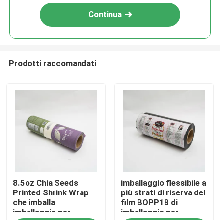
Continua
Prodotti raccomandati
Casa
8.5oz Chia Seeds
imballaggio flessibile a
Prodotti
Printed Shrink Wrap
più strati di riserva del
che imballa
film BOPP18 di
imballaggio per
imballaggio per
Chi siamo