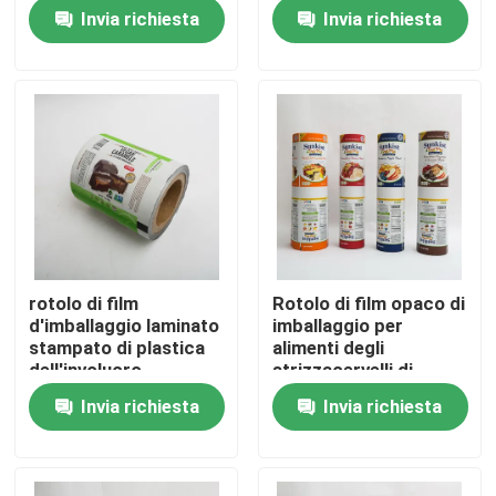
alimenti dei film
alimenti del rotolo di
Invia richiesta
Invia richiesta
antimicrobici flessibili
380mm
Fatory Tour
Controllo di qualità
Contattaci
notizie
rotolo di film
Rotolo di film opaco di
d'imballaggio laminato
imballaggio per
Tutti i casi
stampato di plastica
alimenti degli
dell'involucro
strizzacervelli di
dell'alimento del PE
calore a 17,71 pollici
Invia richiesta
Invia richiesta
borse di imballaggio per alimenti
1.8oz di 250mm
per i biscotti matti
dello spuntino
Borse d'imballaggio del caffè