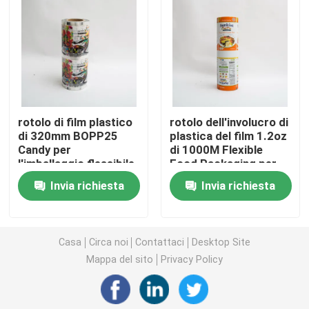
Borsa d'imballaggio dell'alimento per animali domestic
Stia sul sacchetto
rotolo di film plastico
rotolo dell'involucro di
Film di imballaggio per alimenti
di 320mm BOPP25
plastica del film 1.2oz
Candy per
di 1000M Flexible
l'imballaggio flessibile
Food Packaging per
Imballaggio per alimenti del sacchetto riciclabile
a più strati del film di
imballaggio per i chip
Invia richiesta
Invia richiesta
imballaggio per
della frutta della
alimenti
miscela
Film di Thermoforming
Casa
Circa noi
Contattaci
Desktop Site
Film stampato di rivestimento
Mappa del sito
Privacy Policy
Film di imballaggio di plastica