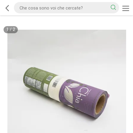
1
/
2