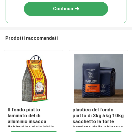
Continua
Prodotti raccomandati
Casa
Il fondo piatto
plastica del fondo
Prodotti
laminato del di
piatto di 3kg 5kg 10kg
alluminio insacca
sacchetto la forte
l'abitudine riciclabile
barriera della chiusura
Chi siamo