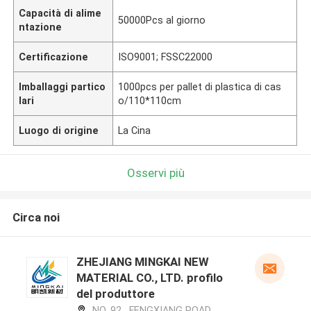
Capacità di alime
50000Pcs al giorno
ntazione
Certificazione
ISO9001; FSSC22000
Imballaggi partico
1000pcs per pallet di plastica di cas
lari
o/110*110cm
Luogo di origine
La Cina
Osservi più
Circa noi
ZHEJIANG MINGKAI NEW
MATERIAL CO., LTD. profilo
del produttore
NO. 92 , FENGXIANG ROAD ,