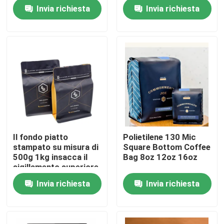
16oz stampato
lampo reversibile del
Invia richiesta
Invia richiesta
cursore
Fatory Tour
Controllo di qualità
Contattaci
notizie
Il fondo piatto
Polietilene 130 Mic
stampato su misura di
Square Bottom Coffee
Tutti i casi
500g 1kg insacca il
Bag 8oz 12oz 16oz
sigillamento superiore
della chiusura lampo
Invia richiesta
Invia richiesta
borse di imballaggio per alimenti
Borse d'imballaggio del caffè