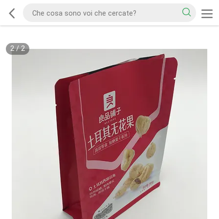
2
/
2