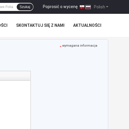
Poprosić o wycenę
|
Polish
Szukaj
OŚCI
SKONTAKTUJ SIĘ Z NAMI
AKTUALNOŚCI
wymagana informacja