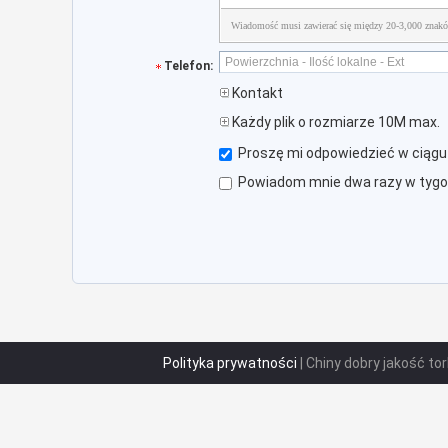
Wiadomość musi zawierać się między 20-3,000 znak
Telefon:
Kontakt
Każdy plik o rozmiarze 10M max.
Proszę mi odpowiedzieć w ciągu 
Powiadom mnie dwa razy w tygodn
Polityka prywatności
| Chiny dobry jakość t