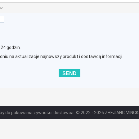
ów!
24 godzin.
iu na aktualizacje najnowszy produkt i dostawcą informacji.
orby do pakowania żywności dostawca.
© 2022 - 2026 ZHEJIANG MINGKAI