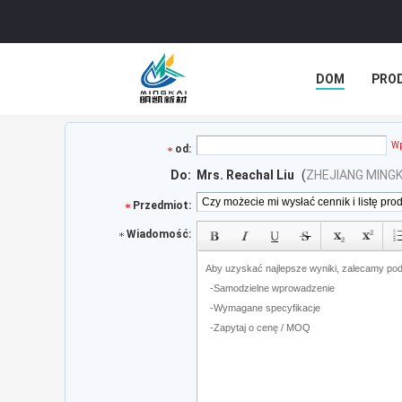
DOM
PRO
WSZYSTKIE P
Wp
od:
Do:
Mrs. Reachal Liu
(
ZHEJIANG MINGKA
Przedmiot:
Wiadomość: