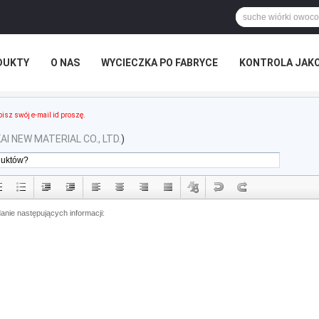
DUKTY
O NAS
WYCIECZKA PO FABRYCE
KONTROLA JAK
RZYPADKI
isz swój e-mail id proszę.
I NEW MATERIAL CO., LTD.
)