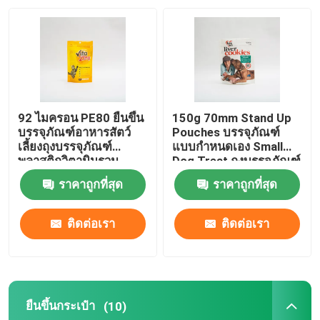
ทัวร์โรงงาน
ควบคุมคุณภาพ
92 ไมครอน PE80 ยืนขึ้น
150g 70mm Stand Up
ติดต่อเรา
บรรจุภัณฑ์อาหารสัตว์
Pouches บรรจุภัณฑ์
เลี้ยงถุงบรรจุภัณฑ์
แบบกำหนดเอง Small
พลาสติกวิตามินรวม
Dog Treat ถุงบรรจุภัณฑ์
อาหารแมว
ข่าว
ราคาถูกที่สุด
ราคาถูกที่สุด
ทุกกรณี
ติดต่อเรา
ติดต่อเรา
ถุงบรรจุอาหาร
ยืนขึ้นกระเป๋า
(10)
ถุงบรรจุภัณฑ์กาแฟ