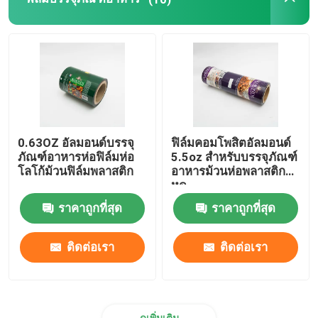
กระเป๋าก้นแบน
กระเป๋ารูปทรงที่กำหนดเอง
บรรจุภัณฑ์ผักและผลไม้
0.63OZ อัลมอนด์บรรจุ
ฟิล์มคอมโพสิตอัลมอนด์
ภัณฑ์อาหารห่อฟิล์มห่อ
5.5oz สำหรับบรรจุภัณฑ์
บรรจุภัณฑ์แบบรีทอร์ท
โลโก้ม้วนฟิล์มพลาสติก
อาหารม้วนห่อพลาสติก
หด
ราคาถูกที่สุด
ราคาถูกที่สุด
กระเป๋าใส่ของเหลว
ติดต่อเรา
ติดต่อเรา
ถุงอลูมิเนียมฟอยล์
ดูเพิ่มเติม