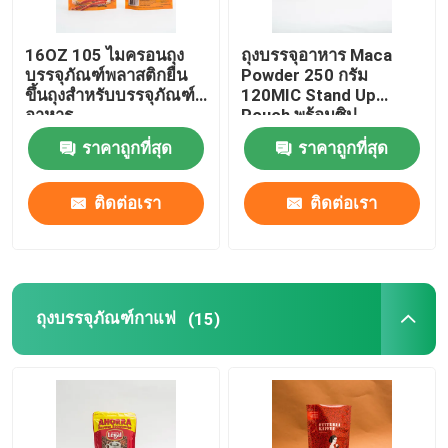
กระเป๋าก้นแบน
16OZ 105 ไมครอนถุง
ถุงบรรจุอาหาร Maca
บรรจุภัณฑ์พลาสติกยืน
Powder 250 กรัม
ขึ้นถุงสำหรับบรรจุภัณฑ์
120MIC Stand Up
กระเป๋ารูปทรงที่กำหนดเอง
อาหาร
Pouch พร้อมซิป
ราคาถูกที่สุด
ราคาถูกที่สุด
บรรจุภัณฑ์ผักและผลไม้
ติดต่อเรา
ติดต่อเรา
บรรจุภัณฑ์แบบรีทอร์ท
กระเป๋าใส่ของเหลว
ถุงบรรจุภัณฑ์กาแฟ
(15)
ถุงอลูมิเนียมฟอยล์