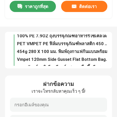
ราคาถูกที่สุด
ติดต่อเรา
กระเป๋าใส่รูปแบบกำหนดเอง 40g สำหรับ Candy PE80 ถุงพลาสติกขนาดเล็กพร้อมซิป
14OZ พิมพ์พลาสติกยืนขึ้นกระเป๋าข้าวทันทีถุงบรรจุภัณฑ์ Ziplock แบบกำหนดเอง
ทัวร์โรงงาน
0.63OZ อัลมอนด์บรรจุภัณฑ์อาหารห่อฟิล์มห่อโลโก้ม้วนฟิล์มพลาสติก
100% PE 7.9OZ ถุงบรรจุภัณฑ์อาหารรีไซเคิลได้พิมพ์ถุงอาหารผนึกแบบกำหนดเอง
ควบคุมคุณภาพ
PET VMPET PE ฟิล์มบรรจุภัณฑ์พลาสติก 450 มม. ห่ออาหาร High Barrier
454g 280 X 100 มม. พิมพ์ถุงกาแฟก้นแบนพร้อมวาล์วสำหรับเมล็ดกาแฟBOPP
ติดต่อเรา
Vmpet 120mm Side Gusset Flat Bottom Bags Pouch 130 Microns โภชนาการมังสวิรัติ
บรรจุภัณฑ์อลูมิเนียมรีทอร์ท 1 กก. ยืนขึ้นซีลสามด้าน
ข่าว
100g 100 ไมครอนอลูมิเนียมฟอยล์ถุงถั่วบรรจุภัณฑ์อาหารอุปสรรคสูง
2L พลาสติก Stand Up Liquid Spout Pouch กระเป๋าสำหรับ Liquids Screen Washing
ทุกกรณี
ฝากข้อความ
ฟิล์มฝาพิมพ์ลอกออกได้ 1000m VMPET ฟิล์มปิดผนึกถ้วยพลาสติก
เราจะโทรกลับหาคุณเร็ว ๆ นี้!
125g PE80 PET12 ถุงใส่ขนมขิงเคี้ยวพร้อมหน้าต่างและเป้าเสื้อกางเกง
ถุงบรรจุอาหาร
10oz PET12 Quinoa เมล็ดถุงบรรจุภัณฑ์อาหารที่มีหน้าต่างใสพิมพ์กราเวียร์
ถุงบรรจุภัณฑ์อาหารกราโนล่า 24oz พลาสติก 6 สีบรรจุถุงซิปล็อค
ถุงบรรจุภัณฑ์กาแฟ
ถั่วลิสงคั่ว 180 กรัมยืนขึ้นถุงผลไม้ถุงอาหารพลาสติกแบบกำหนดเอง 102 ไมครอน