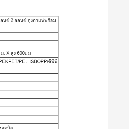
1 ออนซ์ 2 ออนซ์ ถุงกาแฟพร้อม
มม. X สูง 600มม
PEKPET/PE .HSBOPP/ซีพีพี
หลดบิล