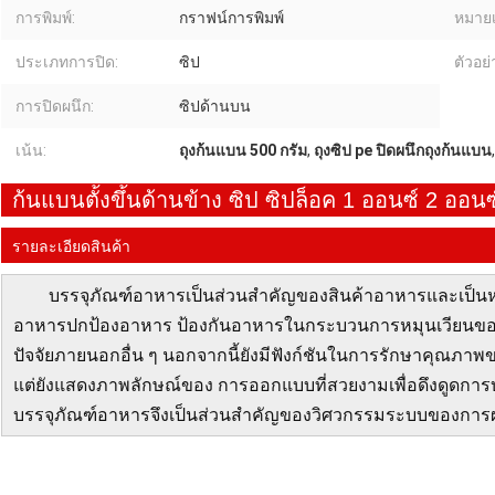
การพิมพ์:
กราฟน์การพิมพ์
หมายเ
ประเภทการปิด:
ซิป
ตัวอย่
การปิดผนึก:
ซิปด้านบน
เน้น:
ถุงก้นแบน 500 กรัม
,
ถุงซิป pe ปิดผนึกถุงก้นแบน
ก้นแบนตั้งขึ้นด้านข้าง ซิป ซิปล็อค 1 ออนซ์ 2 ออน
รายละเอียดสินค้า
บรรจุภัณฑ์อาหารเป็นส่วนสำคัญของสินค้าอาหารและเป็
อาหารปกป้องอาหาร ป้องกันอาหารในกระบวนการหมุนเวียนขอ
ปัจจัยภายนอกอื่น ๆ นอกจากนี้ยังมีฟังก์ชันในการรักษาคุณภ
แต่ยังแสดงภาพลักษณ์ของ การออกแบบที่สวยงามเพื่อดึงดูดการบริ
บรรจุภัณฑ์อาหารจึงเป็นส่วนสำคัญของวิศวกรรมระบบของการ