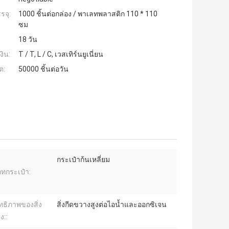
รจุ:
1000 ชิ้นต่อกล่อง / พาเลทพลาสติก 110 * 110
ซม
18 วัน
งิน:
T / T, L / C, เวสเทิร์นยูเนี่ยน
ต:
50000 ชิ้นต่อวัน
กระเป๋าก้นเหลี่ยม
ทกระเป๋า:
ทธิภาพของสิ่ง
สิ่งกีดขวางสูงต่อไอน้ำและออกซิเจน
ง::