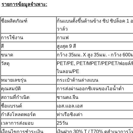
รายการข้อมูลจำเพาะ:
ชื่อผลิตภัณฑ์
ก้นแบนตั้งขึ้นด้านข้าง ซิป ซิปล็อค 
วาล์ว
การใช้งาน
กาแฟ
สี
สูงสุด 9 สี
ขนาด
กว้าง 35มม. X สูง 35มม. - กว้าง 600
วัสดุ
PET/PE, PET/MPET/PEPET/ฟอยล์/
ไนลอน/PE
หมายเลขรุ่น
กระเป๋าด้านล่างแบน
คุณสมบัติ
การส่งผ่านออกซิเจนของไอน้ำต่ำ
สถานที่กำเนิด
ซานตง.จีน
ชื่อแบรนด์
เอส.แอล.เอส
กำลังโหลดพอร์ต
ท่าเรือชิงเต่า
เวลาการส่งมอบ
25วัน
เงื่อนไขการชำระเงิน
เงินฝาก 30% T / T70% ดูสำเนาการโ