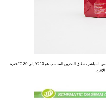
يجب تخزين البضائع في مكان جاف ، لا يوجد ضوء الشمس المباشر ، نطاق التخزين المناسب هو 10 ℃ إلى 30 ℃.فترة