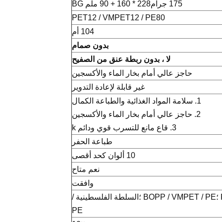
175 جرام228 * 160 + 90 ملم BG
PET12 / VMPET12 / PE80
104 أم
بدون صمام
لا ، بدون ربطة عنق من الصفيح
حاجز عالي أمام بخار الماء والأكسجين
غير قابلة لإعادة التدوير
1. سلامة المواد الغذائية والطباعة الكمال
2. حاجز عالي أمام بخار الماء والأكسجين
3. قاع مانع للتسرب قوي ودائم k
طباعة الحفر
10 ألوان كحد أقصى
نعم متاح
وافقت
PET / AL / PE ؛BOPP / VMPET / PE ؛السلطة الفلسطينية /
PE