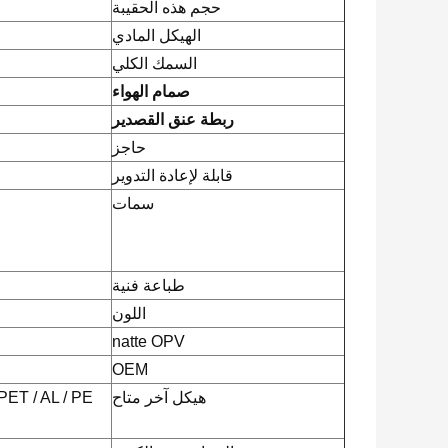
حجم هذه الحقيبة
الهيكل المادي
السمك الكلي
صمام الهواء
ربطة عنق القصدير
حاجز
قابلة لإعادة التدوير
سمات
طباعة فنية
اللون
natte OPV
OEM
هيكل آخر متاح