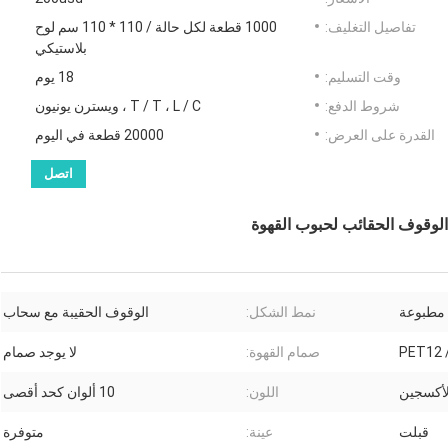
تفاصيل التغليف:
1000 قطعة لكل حالة / 110 * 110 سم لوح
بلاستيكي
وقت التسليم:
18 يوم
شروط الدفع:
T / T ، L / C ، ويسترن يونيون
القدرة على العرض:
20000 قطعة في اليوم
اتصل
نمط الشكل:
الوقوف الحقيبة مع سحاب
PET12 
صمام القهوة:
لا يوجد صمام
الأكسجين
اللون:
10 ألوان كحد أقصى
قبلت
عينة:
متوفرة