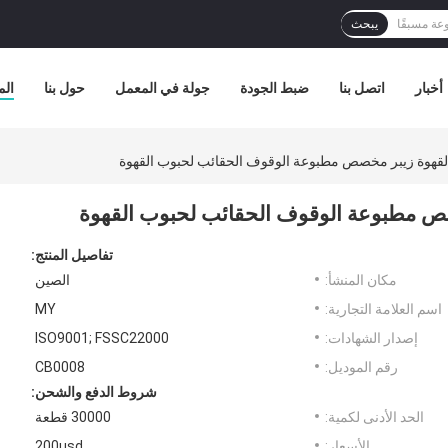
يبحث
أخبار
اتصل بنا
ضبط الجودة
جولة في المعمل
حول بنا
الم
تفاصيل المنتج:
مكان المنشأ:
الصين
اسم العلامة التجارية:
MY
إصدار الشهادات:
ISO9001; FSSC22000
رقم الموديل:
CB0008
شروط الدفع والشحن:
الحد الأدنى لكمية:
30000 قطعة
الأسعار:
200usd