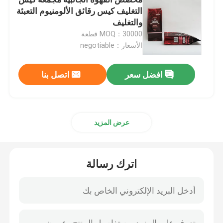
التغليف كيس رقائق الألومنيوم التعبئة
والتغليف
كيس تغليف أغذية الحيوانات الأليفة
MOQ：30000 قطعة
الأسعار：negotiable
الوقوف الحقيبة
افضل سعر
اتصل بنا
فيلم تغليف المواد الغذائية
تغليف أغذية الحقيبة القابلة لإعادة التدوير
عرض المزيد
فيلم بالحرارة
اترك رسالة
فيلم ليدنج المطبوع
فيلم التعبئة والتغليف البلاستيكية