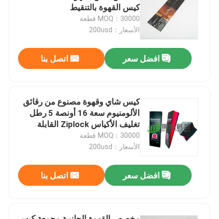
كيس القهوة بالتنقيط
MOQ：30000 قطعة
جولة في المعمل
الأسعار：200usd
افضل سعر
اتصل بنا
ضبط الجودة
اتصل بنا
كيس شاي وقهوة مصنوع من رقائق
الألومنيوم سعة 16 أونصة 5 رطل
أخبار
تغليف الأكياس Ziplock القابلة
لإعادة التدوير
MOQ：30000 قطعة
الأسعار：200usd
جميع القضايا
افضل سعر
اتصل بنا
أكياس تغليف أغذية
أكياس تغليف القهوة
مخصص القهوة الجانبية مجمعة كيس