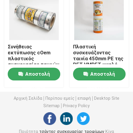
Τσάντα συσκευασίας τροφίμων της Pet
Στάση επάνω στη σακούλα
Συνήθειας
Πλαστική
εκτύπωσης cOem
συσκευάζοντας
Ταινία συσκευασίας τροφίμων
πλαστικός
ταινία 450mm PE της
συσκευασίας ταινιών
PET VMPET υψηλό
βαθμός τροφίμων
εμπόδιο
Ανακυκλώσιμη συσκευασία τροφίμων σακουλών
Αποστολή
Αποστολή
φύλλων αλουμινίου
περικαλυμμάτων
ρόλων
τροφίμων
ερώτησης
ερώτησης
τοποθετημένος σε
Ταινία Thermoforming
στρώματα απόθεμα
Αρχική Σελίδα
Περίπου εμείς
επαφή
Desktop Site
Sitemap
Privacy Policy
Τυπωμένη ταινία Lidding
Πλαστική συσκευάζοντας ταινία
Ποιότητα
τσάντες συσκευασίας τροφίμων
Κίνα