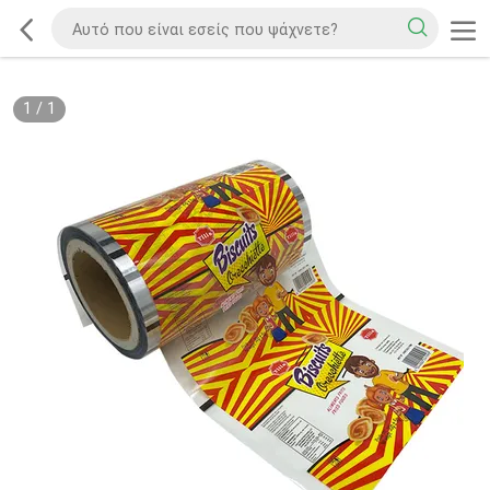
1
/
1