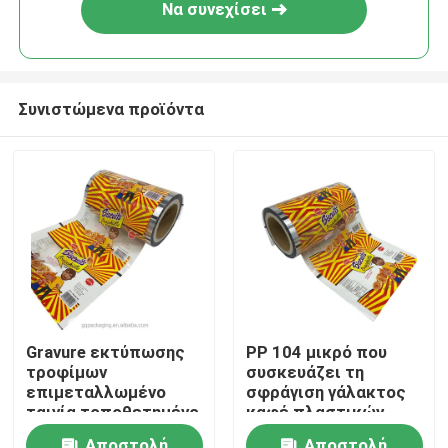
Να συνεχίσει
Συνιστώμενα προϊόντα
Αρχική Σελίδα
Gravure εκτύπωσης
PP 104 μικρό που
τροφίμων
συσκευάζει τη
Προϊόντα
επιμεταλλωμένο
σφράγιση γάλακτος
ταινία τοποθετημένο
καφέ πλαστικών
σε στρώματα φύλλο
ταινιών
Σχετικά με εμάς
Αποστολή
Αποστολή