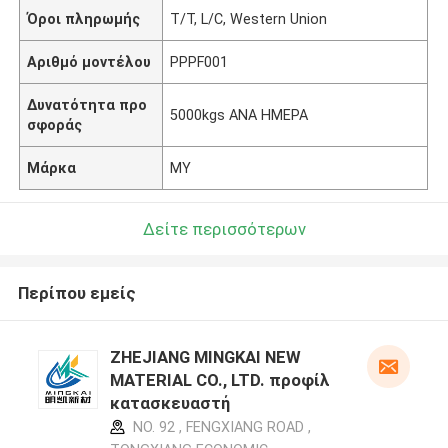
Όροι πληρωμής
T/T, L/C, Western Union
Αριθμό μοντέλου
PPPF001
Δυνατότητα προ
5000kgs ΑΝΑ ΗΜΕΡΑ
σφοράς
Μάρκα
MY
Δείτε περισσότερων
Περίπου εμείς
ZHEJIANG MINGKAI NEW
MATERIAL CO., LTD. προφίλ
κατασκευαστή
NO. 92 , FENGXIANG ROAD ,