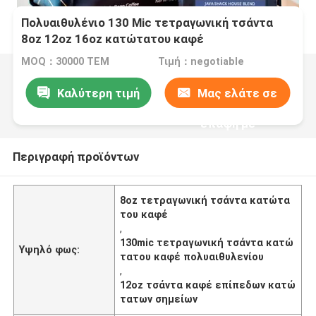
Πολυαιθυλένιο 130 Mic τετραγωνική τσάντα
8oz 12oz 16oz κατώτατου καφέ
MOQ：30000 ΤΕΜ
Τιμή：negotiable
Καλύτερη τιμή
Μας ελάτε σε
επαφή με
Περιγραφή προϊόντων
8oz τετραγωνική τσάντα κατώτα
του καφέ
,
130mic τετραγωνική τσάντα κατώ
Υψηλό φως:
τατου καφέ πολυαιθυλενίου
,
12oz τσάντα καφέ επίπεδων κατώ
τατων σημείων