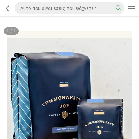
1
/
1