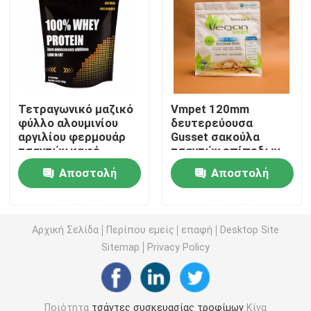
Τσάντα συσκευασίας τροφίμων της Pet
Στάση επάνω στη σακούλα
Τετραγωνικό μαζικό
Vmpet 120mm
φύλλο αλουμινίου
δευτερεύουσα
Ταινία συσκευασίας τροφίμων
αργιλίου φερμουάρ
Gusset σακούλα
τσαντών καφέ
τσαντών επίπεδων
επίπεδων
κατώτατων σημείων
Ανακυκλώσιμη συσκευασία τροφίμων σακουλών
Αποστολή
Αποστολή
κατώτατων σημείων
130 μικρά Vegan
εκτύπωσης 1.55kgs
θρεπτικού
ερώτησης
ερώτησης
μεταλλινών
Ταινία Thermoforming
Αρχική Σελίδα
Περίπου εμείς
επαφή
Desktop Site
Sitemap
Privacy Policy
Τυπωμένη ταινία Lidding
Πλαστική συσκευάζοντας ταινία
Ποιότητα
τσάντες συσκευασίας τροφίμων
Κίνα