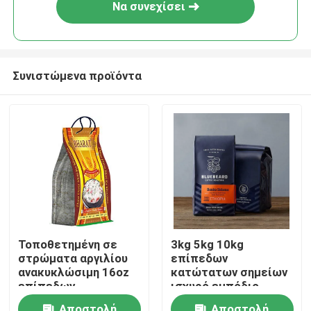
Να συνεχίσει
Συνιστώμενα προϊόντα
Αρχική Σελίδα
Τοποθετημένη σε
3kg 5kg 10kg
στρώματα αργιλίου
επίπεδων
Προϊόντα
ανακυκλώσιμη 16oz
κατώτατων σημείων
επίπεδων
ισχυρό εμπόδιο
κατώτατων σημείων
φερμουάρ
Σχετικά με εμάς
Αποστολή
Αποστολή