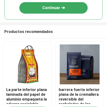
Continuar
Productos recomendados
Inicio
La parte inferior plana
barrera fuerte inferior
Productos
laminada del papel de
plana de la cremallera
aluminio empaqueta la
reversible del
aduana reciclable
resbalador de las
Sobre nosotros