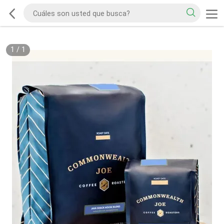
1
/
1