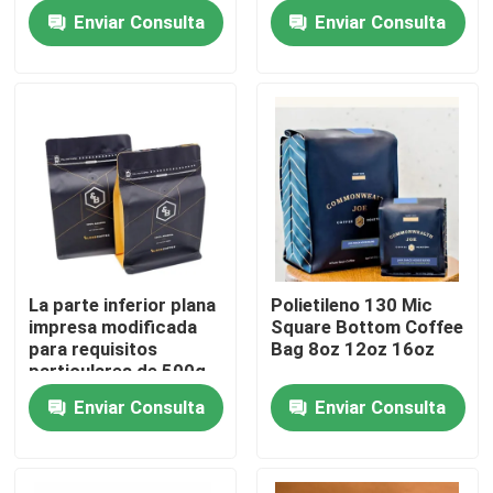
16oz impresa
bolsas de plástico de
Enviar Consulta
Enviar Consulta
3kg 5kg 10kg
Visita a la fábrica
Control de Calidad
Contacto
noticias
La parte inferior plana
Polietileno 130 Mic
impresa modificada
Square Bottom Coffee
Todos los casos
para requisitos
Bag 8oz 12oz 16oz
particulares de 500g
1kg empaqueta el
Enviar Consulta
Enviar Consulta
bolsos del acondicionamiento de los alimentos
lacre del cierre en la
parte superior
Bolsos de empaquetado del café