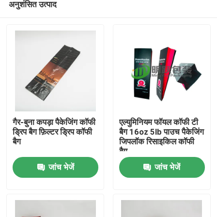
अनुशंसित उत्पाद
गैर-बुना कपड़ा पैकेजिंग कॉफी
एल्युमिनियम फॉयल कॉफी टी
ड्रिप बैग फ़िल्टर ड्रिप कॉफी
बैग 16oz 5lb पाउच पैकेजिंग
बैग
जिपलॉक रिसाइकिल कॉफी
बैग
होम
जांच भेजें
जांच भेजें
उत्पाद
हमारे बारे में