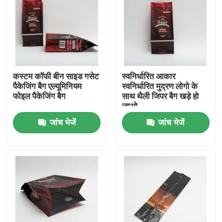
फैक्टरी यात्रा
गुणवत्ता नियंत्रण
कस्टम कॉफी बीन साइड गसेट
स्वनिर्धारित आकार
पैकेजिंग बैग एल्यूमिनियम
स्वनिर्धारित मुद्रण लोगो के
हमसे संपर्क करें
फोइल पैकेजिंग बैग
साथ थैली जिपर बैग खड़े हो
जाओ
जांच भेजें
जांच भेजें
समाचार
सभी मामलों
खाद्य पैकेजिंग बैग
कॉफी पैकेजिंग बैग