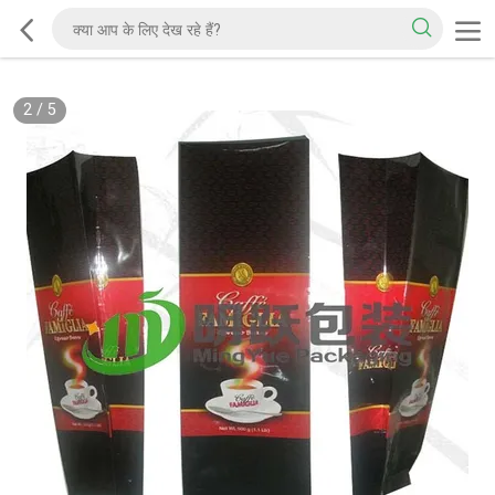
2
/
5