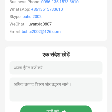
Business Phone:
0086-135 1573 3610
WhatsApp:
+8613515733610
Skype:
buhui2002
WeChat:
liuyanxia0807
Email:
buhui2002@126.com
एक संदेश छोड़ें