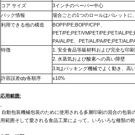
コア サイズ
3インチのペーパー中心
パック情報
場合ごとの1つのロールはパレットに
利用できる他の構造
BOPP/PE;BOPP/CPP、
PET/PE;PET/VMPET/PE;PET/AL/PE
PA/AL/PE、PET/AL/PA/PE;PET/AL/P
特徴
1. 安全食品等級材料および完全な印刷
2. 水蒸気および酸素への高い障壁
3.Itはパッキング機械でよく動き、
許容誤差qty各順序
±10%
応用範囲:
自動包装機械包装のために使用される多層印刷の混合の包装
用範囲そして愛される食品工業によって。いろいろな種類の