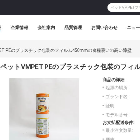
品
企業情報
会社案内
品質管理
お問い合わせ
ニュー
ET PEのプラスチック包装のフィルム450mmの食糧覆いの高い障壁
ペットVMPET PEのプラスチック包装のフィ
商品の詳細:
起源の場所:
ブランド名:
証明:
モデル番号:
お支払配送条件:
最小注文数量:
価格: