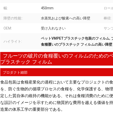
幅:
450mm
ロー
障壁の性能::
水蒸気および酸素への高い障壁
棒径:
OEM:
受け入れなさい
サンプ
ペットVMPETプラスチック包装のフィルム
,
ハイライト:
食糧覆いのプラスチック フィルムの高い障壁
フルーツの破片の食糧覆いのフィルムのためのペッ
プラスチック フィルム
プロダクト細部
食品包装は食糧産業化の過程において主要なプロジェクトの食
を、防ぐ生物的の循環プロセスの食糧を、化学保護する、物
定した質自体の維持の機能がある、それは食糧消費のために
な設計のイメージを示すために物質的な費用を越える価値を
造業の体系工学の重要部分である。