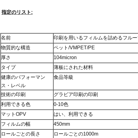
指定のリスト:
名前
印刷を用いるフィルムを詰めるフルー
物質的な構造
ペット/VMPET/PE
厚さ
104micron
タイプ
薄板にされた材料
健康のパフォーマン
食品等級
ス・レベル
技術の印刷
グラビア印刷の印刷
利用できる色
0-10色
マットOPV
はい、利用できる
フィルムの幅
450mm
ロールごとの長さ
ロールごとの1000m