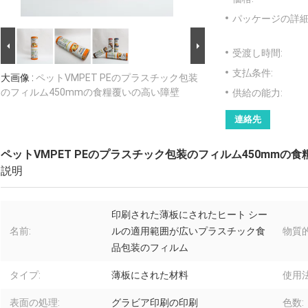
パッケージの詳細
受渡し時間:
支払条件:
大画像 :
ペットVMPET PEのプラスチック包装
のフィルム450mmの食糧覆いの高い障壁
供給の能力:
連絡先
ペットVMPET PEのプラスチック包装のフィルム450mmの
説明
印刷された薄板にされたヒート シー
名前:
ルの適用範囲が広いプラスチック食
物質
品包装のフィルム
タイプ:
薄板にされた材料
使用法
表面の処理:
グラビア印刷の印刷
色数: