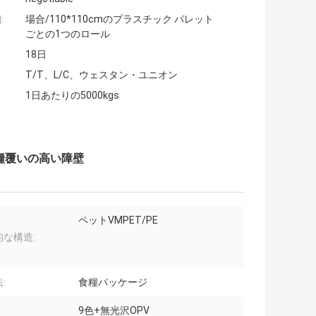
:
場合/110*110cmのプラスチック パレット
ごとの1つのロール
18日
T/T、L/C、ウェスタン・ユニオン
1日あたりの5000kgs
食糧覆いの高い障壁
ペットVMPET/PE
的な構造:
:
食糧パッケージ
9色+無光沢OPV