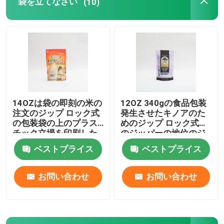
袋を立てなさい
(10)
ペット フードの包装袋
袋を立てなさい
食品包装のフィルム
14OZは袋の即刻の米の
12OZ 340gの食品包装
注文のジップ ロック式
発生させたキノアのた
再生利用できる袋の食品包装
の包装袋の上のプラス
めのジップ ロック式袋
チック立場を印刷した
のジッパーの地位のジ
ッパーの袋
ベストプライス
ベストプライス
熱成形のフィルム
お問い合わせ
お問い合わせ
ふたの印刷されたフィルム
プラスチック包装のフィルム