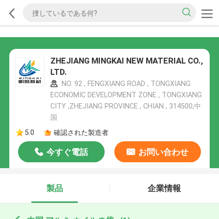
ZHEJIANG MINGKAI NEW MATERIAL CO.,
LTD.
NO. 92 , FENGXIANG ROAD , TONGXIANG
ECONOMIC DEVELOPMENT ZONE , TONGXIANG
CITY ,ZHEJIANG PROVINCE , CHIAN , 314500,中
国
5.0
確認された製造者
今すぐ電話
お問い合わせ
製品
企業情報