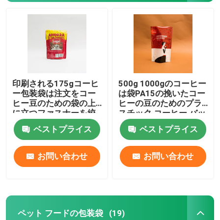
印刷される175gコーヒ
500g 1000gのコーヒー
ー包装袋は注文をコー
は袋PA15の挽いたコー
ヒー豆のための袋の上
ヒーの豆のためのプラ
に立つファスナーを絞
スチック コーヒー バッ
める
グを立てる
ベストプライス
ベストプライス
ホーム
お問い合わせ
お問い合わせ
製品
ペット フードの包装袋
(19)
企業情報