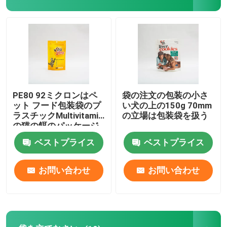
会社案内
品質管理
お問い合わせ
PE80 92ミクロンはペ
袋の注文の包装の小さ
ット フード包装袋のプ
い犬の上の150g 70mm
ラスチックMultivitamin
の立場は包装袋を扱う
ニュース
の猫の餌のパッケージ
の上に立つ
ベストプライス
ベストプライス
すべての場合
お問い合わせ
お問い合わせ
食品包装袋
コーヒー包装袋