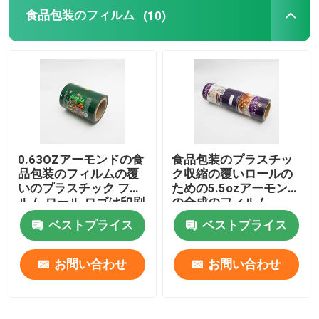
食品包装のフィルム
(10)
平底袋
注文の定形袋
果物と野菜の包装
0.63OZアーモンドの食
食品包装のプラスチッ
レトルト袋の包装
品包装のフィルムの覆
ク収縮の覆いロールの
いのプラスチック フィ
ための5.5ozアーモンド
ルム ロール ロゴは印刷
の合成のフィルム
液体の口の袋
した
ベストプライス
ベストプライス
アルミ ホイルの袋
お問い合わせ
お問い合わせ