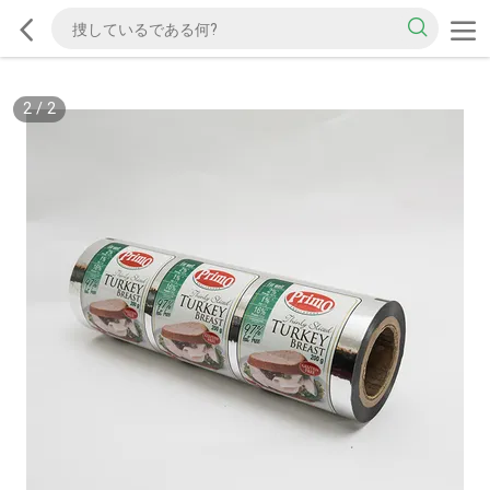
2
/
2