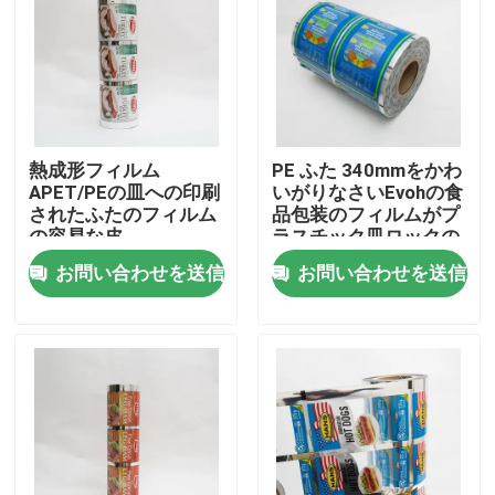
会社案内
品質管理
熱成形フィルム
PE ふた 340mmをかわ
APET/PEの皿への印刷
いがりなさいEvohの食
お問い合わせ
されたふたのフィルム
品包装のフィルムがプ
の容易な皮
ラスチック皿ロックの
PET/VMPET/PEシール
シールのための色を印
お問い合わせを送信
お問い合わせを送信
ニュース
刷した
すべての場合
食品包装袋
コーヒー包装袋