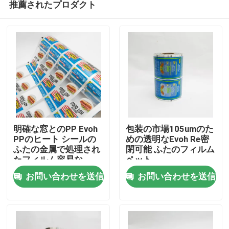
推薦されたプロダクト
明確な窓とのPP Evoh
包装の市場105umのた
PPのヒート シールの
めの透明なEvoh Re密
ふたの金属で処理され
閉可能 ふたのフィルム
たフィルム容易な
ペット
ホーム
Peelable
お問い合わせを送信
お問い合わせを送信
製品
企業情報