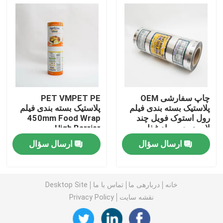
کیسه بسته بندی غذای حیوانات خانگی
کیسه ایستاده
فیلم بسته بندی مواد غذایی
چاپ سفارشی OEM
PET VMPET PE
پلاستیک بسته بندی فیلم
پلاستیک بسته بندی فیلم
رول استوک فویل چند
450mm Food Wrap
بسته بندی مواد غذایی کیسه ای قابل بازیافت
لایه درجه مواد غذایی
High Barrier
ارسال سؤال
ارسال سؤال
فیلم ترموفرمینگ
فیلم درب چاپ شده
خانه
دربارهی ما
تماس با ما
Desktop Site
نقشه سایت
Privacy Policy
فیلم بسته بندی پلاستیکی