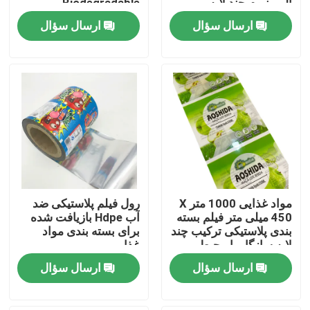
آلومینیوم چند لایه
Biodegradable
ارسال سؤال
ارسال سؤال
کارخانه تور
کنترل کیفیت
تماس با ما
اخبار
مواد غذایی 1000 متر X
رول فیلم پلاستیکی ضد
همه موارد
450 میلی متر فیلم بسته
آب Hdpe بازیافت شده
بندی پلاستیکی ترکیب چند
برای بسته بندی مواد
لایه سازگار با محیط
غذایی
کیسه های بسته بندی مواد غذایی
زیست
ارسال سؤال
ارسال سؤال
کیسه های بسته بندی قهوه