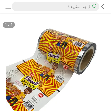
1
/
1