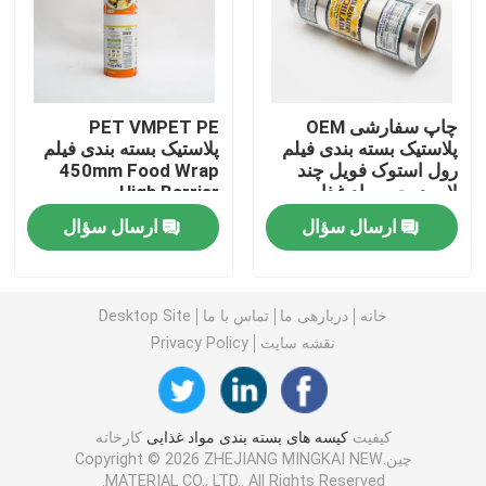
کیسه بسته بندی غذای حیوانات خانگی
کیسه ایستاده
چاپ سفارشی OEM
PET VMPET PE
پلاستیک بسته بندی فیلم
پلاستیک بسته بندی فیلم
رول استوک فویل چند
450mm Food Wrap
لایه درجه مواد غذایی
High Barrier
فیلم بسته بندی مواد غذایی
ارسال سؤال
ارسال سؤال
بسته بندی مواد غذایی کیسه ای قابل بازیافت
خانه
دربارهی ما
تماس با ما
Desktop Site
فیلم ترموفرمینگ
نقشه سایت
Privacy Policy
فیلم درب چاپ شده
کیفیت
کیسه های بسته بندی مواد غذایی
کارخانه
چین.Copyright © 2026 ZHEJIANG MINGKAI NEW
فیلم بسته بندی پلاستیکی
MATERIAL CO., LTD.. All Rights Reserved.