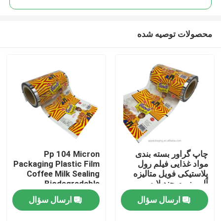
محصولات توصیه شده
چاپ گراور بسته بندی
Pp 104 Micron
خانه
مواد غذایی فیلم رول
Packaging Plastic Film
پلاستیکی فویل متالیزه
Coffee Milk Sealing
آلومینیوم چند لایه
Biodegradable
محصولات
ارسال سؤال
ارسال سؤال
دربارهی ما