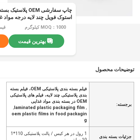
چاپ سفارشی OEM پلاس
استوک فویل چند لایه درجه مواد غ
MOQ：1000 کیلوگرم
قیمت：e
بهترین قیمت
توضیحات محصول
فیلم بسته بندی پلاستیکی OEM، فیلم بسته
بندی پلاستیکی چند لایه، فیلم های پلاستیکی
OEM در بسته بندی مواد غذایی
برجسته:
,
laminated plastic packaging film
,
oem plastic films in food packagin
g
1 رول در هر کیس / پالت پلاستیکی 110*1
جزئیات بسته بندی
10 سانتی متر