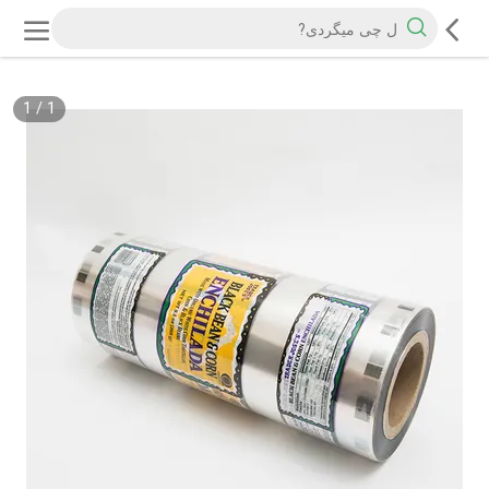
1
/
1