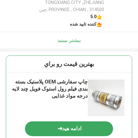
TONGXIANG CITY ,ZHEJIANG
PROVINCE , CHIAN , 314500 ,چین
5.0
کننده تایید شده
بیشتر ببینید
بهترين قيمت رو براي
چاپ سفارشی OEM پلاستیک بسته
بندی فیلم رول استوک فویل چند لایه
درجه مواد غذایی
ادامه هید