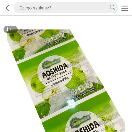
1
/
1