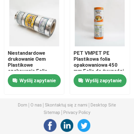
Torba do pakowania karmy dla zwierząt domowych
Pokrowiec na stojąco
Niestandardowe
PET VMPET PE
Folia do pakowania żywności
drukowanie Oem
Plastikowa folia
Plastikowe
opakowaniowa 450
opakowanie Folia
mm Folia do żywności
Opakowania na żywność nadające się do recyklingu
rolkowa Folia
Wysoka bariera
Wyślij zapytanie
Wyślij zapytanie
laminowana
spożywcza
Folia termoformująca
Dom
O nas
Skontaktuj się z nami
Desktop Site
Drukowana folia pokrywająca
Sitemap
Privacy Policy
Folia do pakowania z tworzyw sztucznych