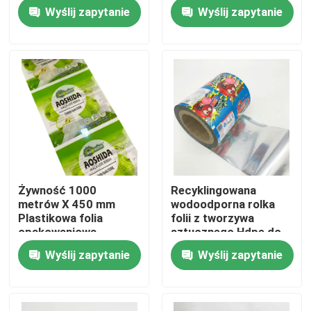
metalizowana
kawowego
Wyślij zapytanie
Wyślij zapytanie
Laminowane aluminium
Biodegradowalne
Wycieczka po fabryce
Kontrola jakości
Skontaktuj się z nami
Aktualności
Żywność 1000
Recyklingowana
metrów X 450 mm
wodoodporna rolka
Wszystkie przypadki
Plastikowa folia
folii z tworzywa
opakowaniowa
sztucznego Hdpe do
Przyjazna dla
pakowania żywności
Wyślij zapytanie
Wyślij zapytanie
torby do pakowania żywności
środowiska
laminowana mieszanka
Torby do pakowania kawy