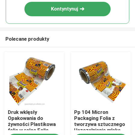
Kontyntynuj
Polecane produkty
Dom
Druk wklęsły
Pp 104 Micron
Produkty
Opakowania do
Packaging Folia z
żywności Plastikowa
tworzywa sztucznego
folia w rolce Folia
Uszczelnienie mleka
O nas