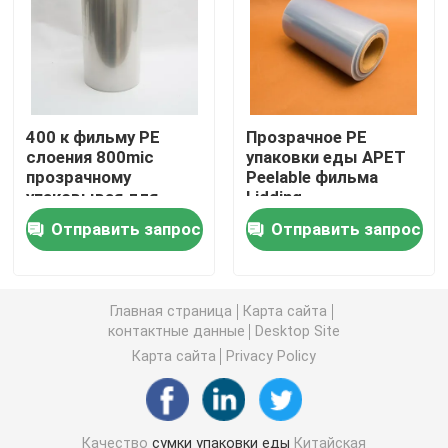
Сумка корма для домашних животных упаковывая
Стойте вверх мешок
400 к фильму PE
Прозрачное PE
слоения 800mic
упаковки еды APET
прозрачному
Peelable фильма
Фильм упаковки еды
упаковывая для
Lidding
пакета кожи
Thermoforming для
Отправить запрос
Отправить запрос
хлеба
Recyclable упаковка еды мешка
Фильм Thermoforming
Главная страница
Карта сайта
контактные данные
Desktop Site
Карта сайта
Privacy Policy
Напечатанный фильм Lidding
Фильм пластиковой упаковки
Качество
сумки упаковки еды
Китайская