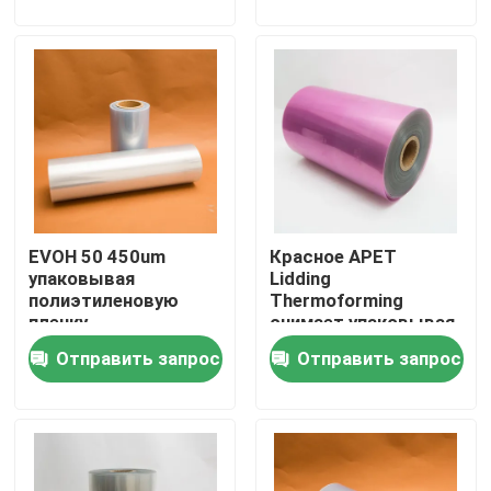
Наша фабрика
контроль качества
контактные данные
EVOH 50 450um
Красное APET
Новости
упаковывая
Lidding
полиэтиленовую
Thermoforming
пленку
снимает упаковывая
Все случаи
Thermoforming
корку качества еды
Отправить запрос
Отправить запрос
прозрачного фильма
пакета голени
нижнюю
легкую
сумки упаковки еды
Сумки кофе упаковывая