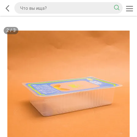
2
/
3