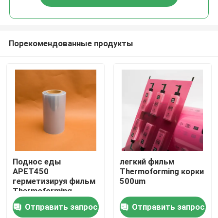
Порекомендованные продукты
Главная страница
Поднос еды
легкий фильм
APET450
Thermoforming корки
герметизируя фильм
500um
Продукция
Thermoforming
Отправить запрос
Отправить запрос
О Компании