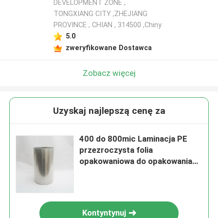
DEVELOPMENT ZONE ,
TONGXIANG CITY ,ZHEJIANG
PROVINCE , CHIAN , 314500 ,Chiny
5.0
zweryfikowane Dostawca
Zobacz więcej
Uzyskaj najlepszą cenę za
400 do 800mic Laminacja PE
przezroczysta folia
opakowaniowa do opakowania
skórnego
Kontyntynuj