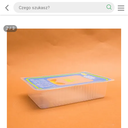
2
/
3