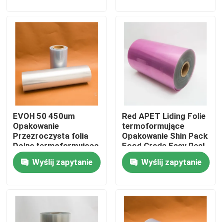
Wycieczka po fabryce
Kontrola jakości
Skontaktuj się z nami
EVOH 50 450um
Red APET Liding Folie
Aktualności
Opakowanie
termoformujące
Przezroczysta folia
Opakowanie Shin Pack
Dolna termoformująca
Food Grade Easy Peel
Wszystkie przypadki
folia z tworzywa
Wyślij zapytanie
Wyślij zapytanie
sztucznego
torby do pakowania żywności
Torby do pakowania kawy