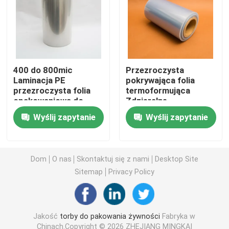
Torba do pakowania karmy dla zwierząt domowych
Pokrowiec na stojąco
400 do 800mic
Przezroczysta
Laminacja PE
pokrywająca folia
przezroczysta folia
termoformująca
Folia do pakowania żywności
opakowaniowa do
Zdzieralne
opakowania skórnego
opakowanie do
Wyślij zapytanie
Wyślij zapytanie
żywności APET PE do
Opakowania na żywność nadające się do recyklingu
chleba
Folia termoformująca
Dom
O nas
Skontaktuj się z nami
Desktop Site
Sitemap
Privacy Policy
Drukowana folia pokrywająca
Jakość
torby do pakowania żywności
Fabryka w
Folia do pakowania z tworzyw sztucznych
Chinach.Copyright © 2026 ZHEJIANG MINGKAI