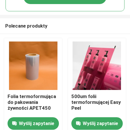
Polecane produkty
Dom
Folia termoformująca
500um folii
do pakowania
termoformującej Easy
żywności APET450
Peel
Produkty
Wyślij zapytanie
Wyślij zapytanie
O nas