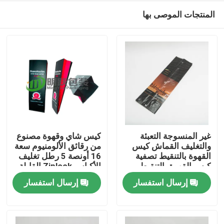
المنتجات الموصى بها
غير المنسوجة التعبئة
كيس شاي وقهوة مصنوع
والتغليف القماش كيس
من رقائق الألومنيوم سعة
القهوة بالتنقيط تصفية
16 أونصة 5 رطل تغليف
منزل
كيس القهوة بالتنقيط
الأكياس Ziplock القابلة
لإعادة التدوير
إرسال استفسار
إرسال استفسار
المنتجات
حول بنا