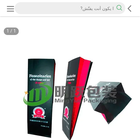
1
/
1