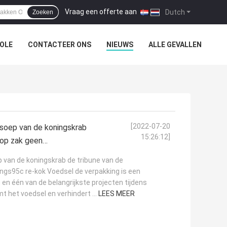
Vraag een offerte aan
|
Dutch
Zoeken
OLE
CONTACTEER ONS
NIEUWS
ALLE GEVALLEN
[2022-07-20
soep van de koningskrab
15:26:12]
 op zak geen
 van de koningskrab de tribune van de
ings95c re-kok Voedsel de verpakking is een
en één van de belangrijkste projecten tijdens
t het voedsel en verhindert ...
LEES MEER