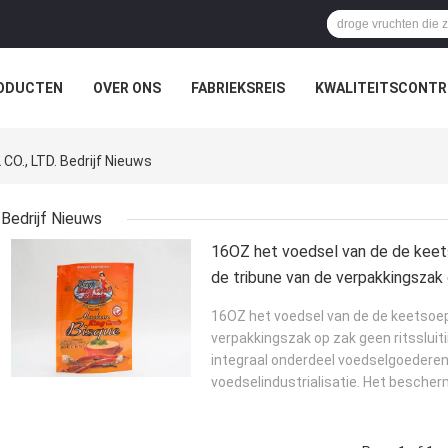
ODUCTEN
OVER ONS
FABRIEKSREIS
KWALITEITSCONTR
O., LTD. Bedrijf Nieuws
Bedrijf Nieuws
16OZ het voedsel van de de keet
de tribune van de verpakkingszak
ritssluitings95c re-kok
16OZ het voedsel van de de keetsoep
verpakkingszak op zak geen ritssluit
integraal onderdeel voedselgoederen 
voedselindustrialisatie. Het bescherm