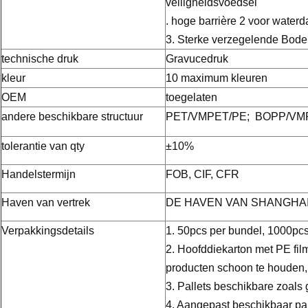
veiligheidsvoedsel
. hoge barrière 2 voor water
3. Sterke verzegelende Bod
technische druk
Gravucedruk
kleur
10 maximum kleuren
OEM
toegelaten
andere beschikbare structuur
PET/VMPET/PE; BOPP/VM
tolerantie van qty
±10%
Handelstermijn
FOB, CIF, CFR
Haven van vertrek
DE HAVEN VAN SHANGHAI
Verpakkingsdetails
1. 50pcs per bundel, 1000pcs
2.
Hoofddiekarton met PE fil
producten schoon te houden,
3. Pallets beschikbare zoals
4. Aangepast beschikbaar pa