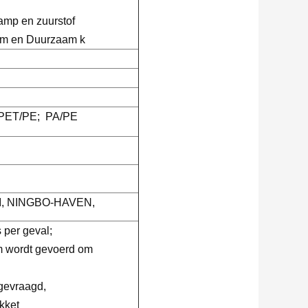
damp en zuurstof
em en Duurzaam k
PET/PE; PA/PE
, NINGBO-HAVEN,
 per geval;
m wordt gevoerd om
 gevraagd,
kket