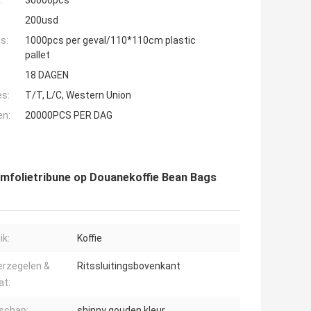
:
30000pcs
200usd
s:
1000pcs per geval/110*110cm plastic
pallet
18 DAGEN
es:
T/T, L/C, Western Union
en:
20000PCS PER DAG
umfolietribune op Douanekoffie Bean Bags
ik:
Koffie
erzegelen &
Ritssluitingsbovenkant
at:
schap:
shinny gouden kleur