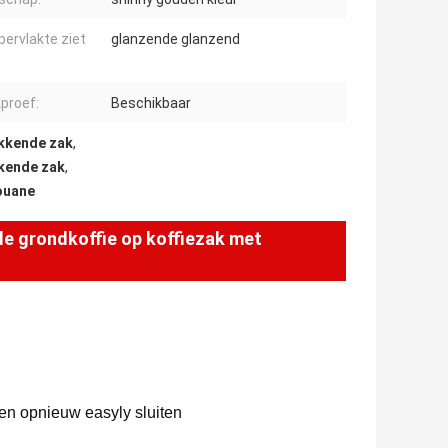
pervlakte ziet
glanzende glanzend
proef:
Beschikbaar
akkende zak
,
kkende zak
,
douane
de grondkoffie op koffiezak met
ken opnieuw easyly sluiten