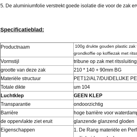
5. De aluminiumfolie verstrekt goede isolatie die voor de zak e
Specificatieblad:
100g drukte gouden plastic zak 
Productnaam
grondkoffie op koffiezak met ritss
Vormstijl
tribune op zak met ritssluiting
grootte van deze zak
210 * 140 + 90mm BG
Materiële structuur
PET12/AL7/DUIDELIJKE PE
Totale dikte
um 104
Luchtklep
GEEN KLEP
Transparantie
ondoorzichtig
Barrière
hoge barrière voor waterdamp
de oppervlakte ziet eruit
glanzende glanzend gloden
Eigenschappen
1. De Rang materiële en Perf