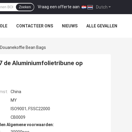
Vraag een offerte aan
|
Dutch
Zoeken
OLE
CONTACTEER ONS
NIEUWS
ALLE GEVALLEN
 Douanekoffie Bean Bags
7 de Aluminiumfolietribune op
mst:
China
MY
ISO9001; FSSC22000
CB0009
den Algemene voorwaarden: