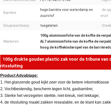
hoge barrière voor waterdamp en
de op
Barrière:
zuurstof
eruit:
Douaneontwerp:
toegelaten
Steek
100g aluminiumfolie van de koffie de verp
Markeren:
AL7 aluminiumfolie van de koffie de verpa
hoog de koffiekinderspel van de barrière
100g drukte gouden plastic zak voor de tribune van 
ritssluiting
Product Advabtage:
1. Het glanzende goud kijkt zeer voor de betere inkomstklasse
2. Vochtbestendig, bescherm tegen licht, gasbarrière;
3. Sterke het verzegelen sterkte, niet-breuk, niet lekkage;
4. de ritssluiting maakt zakken resealable, en de klant kan zak