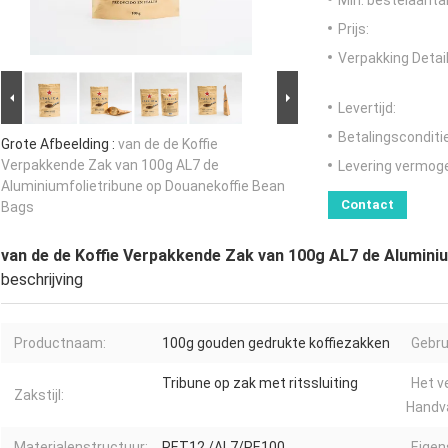
Min. bestelaantal
Prijs:
Verpakking Detail
Levertijd:
Betalingsconditi
Grote Afbeelding :
van de de Koffie
Verpakkende Zak van 100g AL7 de
Levering vermog
Aluminiumfolietribune op Douanekoffie Bean
Contact
Bags
van de de Koffie Verpakkende Zak van 100g AL7 de Alumini
beschrijving
Productnaam:
100g gouden gedrukte koffiezakken
Gebru
Tribune op zak met ritssluiting
Het v
Zakstijl:
Handv
Materialenstructuur:
PET12 /AL7/PE100
Eigen