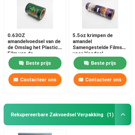
0.63OZ
5.5oz krimpen de
amandelvoedsel van de
amandel
de Omslag het Plastic
Samengestelde Films
Film van de
voor Voedsel
Verpakkingsfilm
Verpakkingsplastiek
Beste prijs
Beste prijs
Broodje Logo Printed
Omslagbroodje
Contacteer ons
Contacteer ons
Rekupereerbare Zakvoedsel Verpakking
(1)