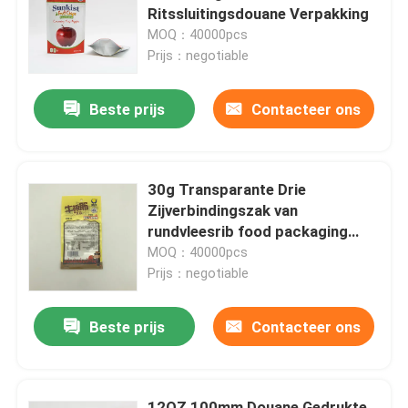
Ritssluitingsdouane Verpakking
MOQ：40000pcs
Fabrieksreis
Prijs：negotiable
Beste prijs
Contacteer ons
Kwaliteitscontrole
Contacteer ons
30g Transparante Drie
Zijverbindingszak van
nieuws
rundvleesrib food packaging
bags CPP
MOQ：40000pcs
Prijs：negotiable
Alle Gevallen
Beste prijs
Contacteer ons
voedsel verpakkingszakken
Koffie Verpakkende Zakken
12OZ 100mm Douane Gedrukte