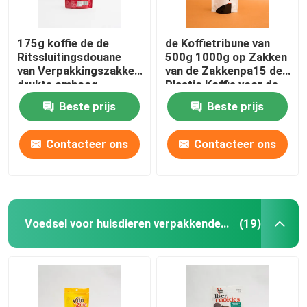
175g koffie de de
de Koffietribune van
Ritssluitingsdouane
500g 1000g op Zakken
van Verpakkingszakken
van de Zakkenpa15 de
drukte omhoog
Plastic Koffie voor de
Tribunezakken voor
Bonen van de
Beste prijs
Beste prijs
Koffiebonen
Grondkoffie
Contacteer ons
Contacteer ons
Voedsel voor huisdieren verpakkende zak
(19)