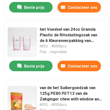
Beste prijs
Contacteer ons
het Voedsel van 24oz Granola
Plastic de Ritssluitingszak van
de 6 Kleurenverpakking van
Verpakkingszakken
MOQ：40000pcs
Prijs：negotiable
Beste prijs
Contacteer ons
van de het Suikergoedzak van
125g PE80 PET12 van de
Zakginger chew with window and
de Bodemhoekplaat
MOQ：40000pcs