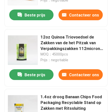
Prijs：negotiable
Beste prijs
Contacteer ons
12oz Quinoa Triovoedsel de
Zakken van de het Pitzak van
Verpakkingszakken 112micron
voor Voedsel
MOQ：45000pcs
Prijs：negotiable
Beste prijs
Contacteer ons
1.4oz droog Banaan Chips Food
Packaging Recyclable Stand op
Zakken met Ritssluiting