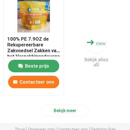
100% PE 7.9OZ de
view
Rekupereerbare
Zakvoedsel Zakken van
het Verpakkingsdouane
Bekijk alles
Gedrukte Resealable
all
Beste prijs
Voedsel
Contacteer ons
Bekijk meer
Thuis
Ongeveer ons
Contacteer ons
Desktop Site