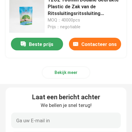
Plastic de Zak van de
Ritssluitingsritssluiting
Voedsel voor huisdieren verpakkende zak
Verpakking voor Granola-
MOQ：40000pcs
Graangewas
Prijs：negotiable
Tribune op Zak
Beste prijs
Contacteer ons
Voedsel Verpakkingsfilm
Rekupereerbare Zakvoedsel Verpakking
Bekijk meer
Thermoformingsfilm
Laat een bericht achter
We bellen je snel terug!
Gedrukte Lidding-Film
Plastic Verpakkende Film