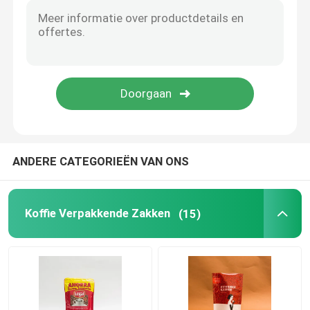
Vlakke bodemzakken
Douane Gevormde Zakken
Fruit en plantaardige Verpakking
ANDERE CATEGORIEËN VAN ONS
retortzak verpakking
Vloeibare Spuitenzak
Koffie Verpakkende Zakken
(15)
Aluminiumfoliezak