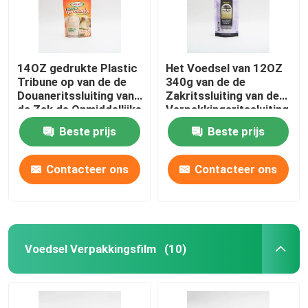
14OZ gedrukte Plastic
Het Voedsel van 12OZ
Tribune op van de de
340g van de de
Douaneritssluiting van
Zakritssluiting van de
de Zak de Onmiddellijke
Verpakkingsritssluiting
Rijst Verpakkende
Bevindende de
Beste prijs
Beste prijs
Zakken
Ritssluitingszak voor
Ontsproten Quinoa
Contacteer ons
Contacteer ons
Voedsel Verpakkingsfilm
(10)