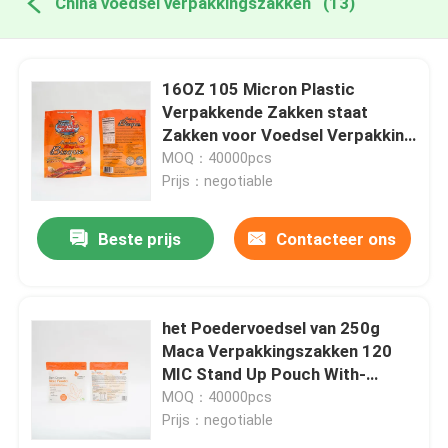
China voedsel verpakkingszakken
(13)
16OZ 105 Micron Plastic
Verpakkende Zakken staat
Zakken voor Voedsel Verpakking
op
MOQ：40000pcs
Prijs：negotiable
Beste prijs
Contacteer ons
het Poedervoedsel van 250g
Maca Verpakkingszakken 120
MIC Stand Up Pouch With-
Ritssluiting
MOQ：40000pcs
Prijs：negotiable