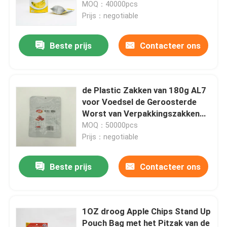
MOQ：40000pcs
Prijs：negotiable
Beste prijs
Contacteer ons
de Plastic Zakken van 180g AL7
voor Voedsel de Geroosterde
Worst van Verpakkingszakken
Klusje met Ritssluiting
MOQ：50000pcs
Prijs：negotiable
Thuis
Beste prijs
Contacteer ons
Producten
1OZ droog Apple Chips Stand Up
Pouch Bag met het Pitzak van de
Over ons