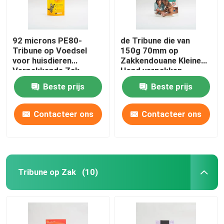
92 microns PE80-
de Tribune die van
Tribune op Voedsel
150g 70mm op
voor huisdieren
Zakkendouane Kleine
Verpakkende Zak
Hond verpakken
Plastic Multivitamin
behandelt Verpakkende
Beste prijs
Beste prijs
Cat Food Package
Zakken
Contacteer ons
Contacteer ons
Tribune op Zak
(10)