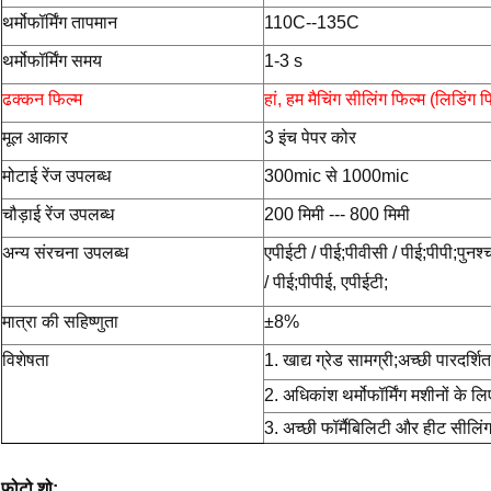
थर्मोफॉर्मिंग तापमान
110C--135C
थर्मोफॉर्मिंग समय
1-3 s
ढक्कन फिल्म
हां, हम मैचिंग सीलिंग फिल्म (लिडिंग फ
मूल आकार
3 इंच पेपर कोर
मोटाई रेंज उपलब्ध
300mic से 1000mic
चौड़ाई रेंज उपलब्ध
200 मिमी --- 800 मिमी
अन्य संरचना उपलब्ध
एपीईटी / पीई;पीवीसी / पीई;पीपी;पुनश
/ पीई;पीपीई, एपीईटी;
मात्रा की सहिष्णुता
±8%
विशेषता
1. खाद्य ग्रेड सामग्री;अच्छी पारदर्शित
2. अधिकांश थर्मोफॉर्मिंग मशीनों के ल
3. अच्छी फॉर्मैबिलिटी और हीट सील
फोटो शो: