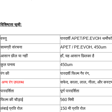
विशिष्टता सूची:
वस्तु
पारदर्शी APET/PE.EVOH थर्मोफॉर्म
सामग्री संरचना
APET / PE.EVOH, 450um
आसान छील या नहीं
हाँ, यह आसान छिलका है
कुल घनत्व
450um
रंग की
पारदर्शी फिल्म गैर रंग,
अन्य रंग उपलब्ध
सफेद, काला, लाल, नीला, और कस्टम
पारदर्शिता
पूर्ण पारदर्शिता
फिल्म की चौड़ाई
560 मिमी
लंबाई प्रति रोल
150 मी प्रति रोल