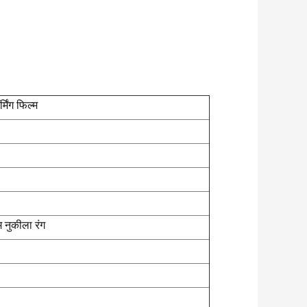
िंग फिल्म
 नुकीला रंग