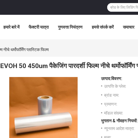
हमारे बारे में
फैक्टरी यात्रा
गुणवत्ता नियंत्रण
हमसे संपर्क करें
समाचार
चे थर्मोफॉर्मिंग प्लास्टिक फिल्म
EVOH 50 450um पैकेजिंग पारदर्शी फिल्म नीचे थर्मोफॉर्मिंग प
उत्पाद विवरण:
उत्पत्ति के प्लेस:
ब्रांड नाम:
प्रमाणन:
मॉडल संख्या:
भुगतान & नौवहन नियमों:
न्यूनतम आदेश मात्रा:
मूल्य: