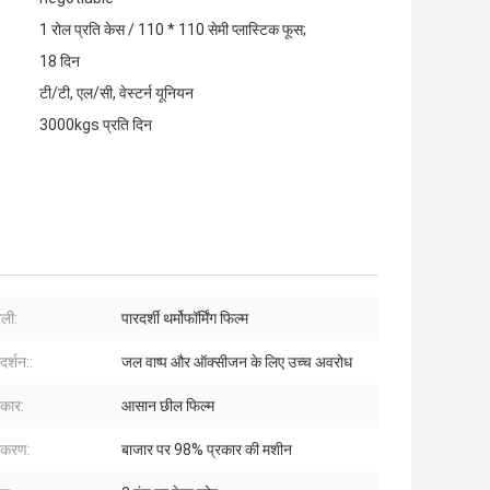
1 रोल प्रति केस / 110 * 110 सेमी प्लास्टिक फूस;
18 दिन
टी/टी, एल/सी, वेस्टर्न यूनियन
3000kgs प्रति दिन
ैली:
पारदर्शी थर्मोफॉर्मिंग फिल्म
दर्शन::
जल वाष्प और ऑक्सीजन के लिए उच्च अवरोध
रकार:
आसान छील फिल्म
पकरण:
बाजार पर 98% प्रकार की मशीन