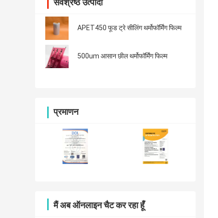
सर्वश्रेष्ठ उत्पादों
APET450 फूड ट्रे सीलिंग थर्मोफॉर्मिंग फिल्म
500um आसान छील थर्मोफॉर्मिंग फिल्म
प्रमाणन
मैं अब ऑनलाइन चैट कर रहा हूँ