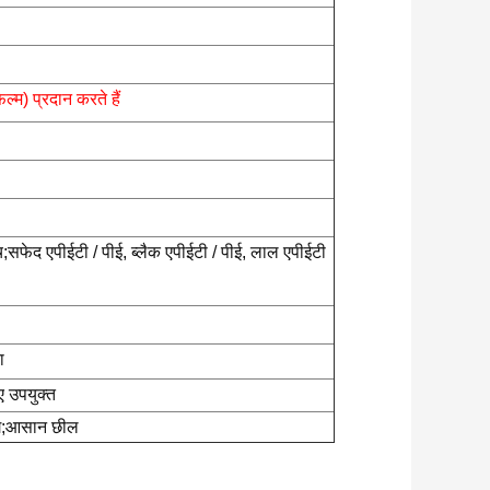
िल्म) प्रदान करते हैं
्च;सफेद एपीईटी / पीई, ब्लैक एपीईटी / पीई, लाल एपीईटी
ा
िए उपयुक्त
िंग;आसान छील