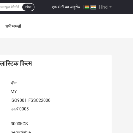
एक बोली का अनुरोध
|
Hindi
खोज
सभी मामलों
्लास्टिक फिल्म
चीन
MY
ISO9001; FSSC22000
एमएपी0005
3000KGS
negotiable