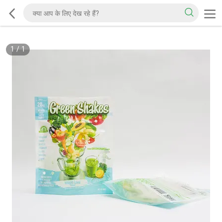
1
/
1