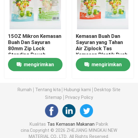
Tas kemasan makanan hewan peliharaan
kantong berdiri
15OZ Mikron Kemasan
Kemasan Buah Dan
Buah Dan Sayuran
Sayuran yang Tahan
80mm Zip Lock
Air Ziplock Tas
Standing Pouch
Kemasan Plastik Buah
Film Kemasan Makanan
Kering
mengirimkan
mengirimkan
Kemasan Makanan Kantong Daur Ulang
permintaan
permintaan
Rumah
Tentang kita
Hubungi kami
Desktop Site
Film Termoforming
Sitemap
Privacy Policy
Film Penutup yang Dicetak
Kualitas
Tas Kemasan Makanan
Pabrik
cina.Copyright © 2026 ZHEJIANG MINGKAI NEW
Film Kemasan Plastik
MATERIAL CO., LTD.. All Rights Reserved.