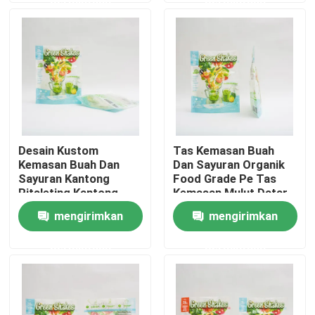
Wisata pabrik
Kontrol kualitas
Hubungi kami
Desain Kustom
Tas Kemasan Buah
Kemasan Buah Dan
Dan Sayuran Organik
Berita
Sayuran Kantong
Food Grade Pe Tas
Ritsleting Kantong
Kemasan Mulut Datar
Plastik Kunci Sendiri
mengirimkan
mengirimkan
Semua Kasus
permintaan
permintaan
Tas Kemasan Makanan
Tas Kemasan Kopi