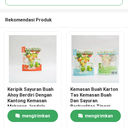
Rekomendasi Produk
Keripik Sayuran Buah
Kemasan Buah Karton
Rumah
Ahoy Berdiri Dengan
Tas Kemasan Buah
Kantong Kemasan
Dan Sayuran
Makanan Jendela
Berkualitas Tinggi
Produk
mengirimkan
mengirimkan
Tentang kita
permintaan
permintaan