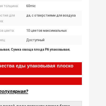
ая толщина:
60mic
рстия для
да, с отверстиями для воздуха
ха:
ра цвета:
10 цветов максимальных
зец:
Доступный
овывая
,
Сумка овоща плода PA упаковывая
,
ачества еды упаковывая плоско
 популярная?