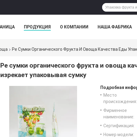
РАНИЦА
ПРОДУКЦИЯ
О КОМПАНИИ
НАША ФАБРИКА
ВСЕ СЛУЧАИ
воща
Pe Сумки Органического Фрукта И Овоща Качества Еды Упа
Pe сумки органического фрукта и овоща ка
изрекает упаковывая сумку
Подробная инфор
Место
происхождения:
Фирменное
наименование:
Сертификация:
Номер модели: