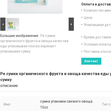
Оплата и достав
Количество мин 
Цена:
Упаковывая дет
Большие изображения :
Pe сумки
Время доставки
органического фрукта и овоща качества
Условия оплаты
еды упаковывая плоско изрекает
упаковывая сумку
Поставка спосо
Контакт
Pe сумки органического фрукта и овоща качества еды 
сумку
описание
сумка упаковки свежего овоща
Имя:
Тип с
15oz