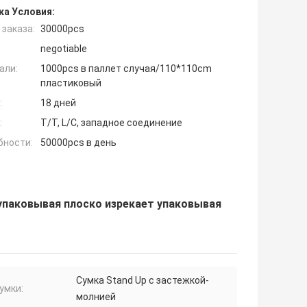
ка Условия:
заказа:
30000pcs
negotiable
али:
1000pcs в паллет случая/110*110cm
пластиковый
:
18 дней
:
T/T, L/C, западное соединение
бности:
50000pcs в день
упаковывая плоско изрекает упаковывая
Сумка Stand Up с застежкой-
умки:
молнией