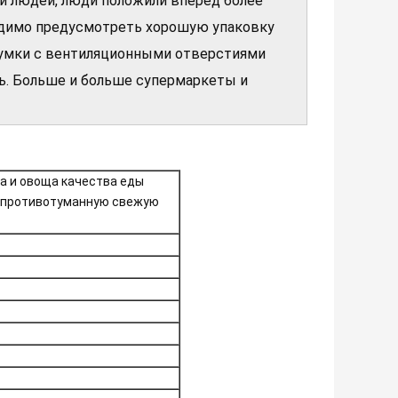
и людей, люди положили вперед более
одимо предусмотреть хорошую упаковку
 сумки с вентиляционными отверстиями
. Больше и больше супермаркеты и
та и овоща качества еды
p противотуманную свежую