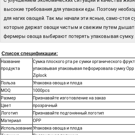
С улучшением экономических ситуаций и качества жизн
высокие требования для упаковки еды. Поэтому необх
для нагих овощей. Так мы начали эти ясные, само-стоя
которые держат овощи чистым и свежим путем дышать
фермеры овоща выбирают потерять упаковывая сумку.
Список спецификации:
Название
Сумка плоского рта pe сумки органического фрук
продукта
упаковывая упаковывая пефорировала сумку Op
Ziplock
Польза
Упаковка овоща и плода
MOQ
1000pcs
Размер
Признавайте изготовление на заказ
Цвет
прозрачный
Логотип
Признавайте подгонянный логотип
Материал
OPP
Использование
Упаковка овоща и плода