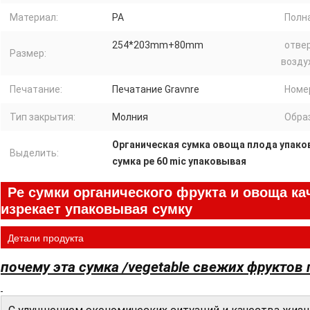
Материал:
PA
Полн
254*203mm+80mm
отве
Размер:
возду
Печатание:
Печатание Gravnre
Номе
Тип закрытия:
Молния
Обра
Органическая сумка овоща плода упак
Выделить:
сумка pe 60 mic упаковывая
Pe сумки органического фрукта и овоща к
изрекает упаковывая сумку
Детали продукта
почему эта сумка /vegetable свежих фруктов