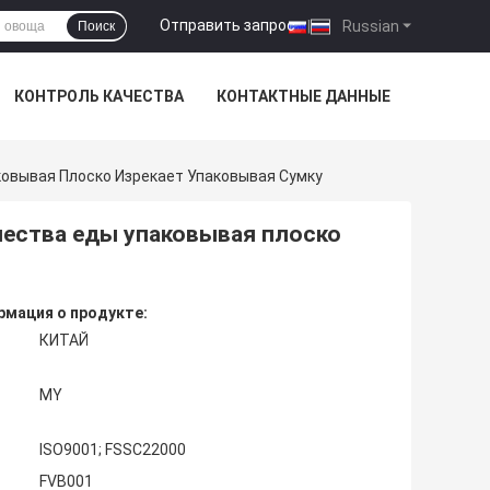
Отправить запрос
|
Russian
Поиск
КОНТРОЛЬ КАЧЕСТВА
КОНТАКТНЫЕ ДАННЫЕ
ковывая Плоско Изрекает Упаковывая Сумку
чества еды упаковывая плоско
мация о продукте:
КИТАЙ
MY
ISO9001; FSSC22000
FVB001