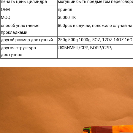
печать цены цилиндра
могущий быть предметом переговор
OEM
принял
MOQ
30000 ПК
способ уплотнения
800pcs в случай, положило случай на
прокладками
другой размер доступный
250g 500g 1000g; 8OZ; 12OZ 14OZ 16O
другая структура
ЛЮБИМЕЦ/CPP; BOPP/CPP;
доступная