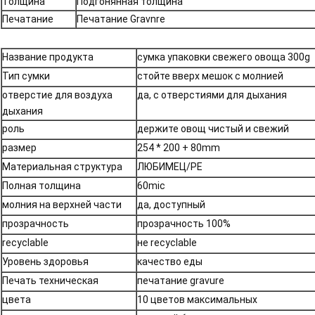
Толщина
Подгонянная толщина
Печатание
Печатание Gravnre
Название продукта
сумка упаковки свежего овоща 300g
Тип сумки
стойте вверх мешок с молнией
отверстие для воздуха
да, с отверстиями для дыхания
дыхания
роль
держите овощ чистый и свежий
размер
254 * 200 + 80mm
Материальная структура
ЛЮБИМЕЦ/PE
Полная толщина
60mic
молния на верхней части
да, доступный
прозрачность
прозрачность 100%
recyclable
не recyclable
Уровень здоровья
качество еды
Печать техническая
печатание gravure
цвета
10 цветов максимальных