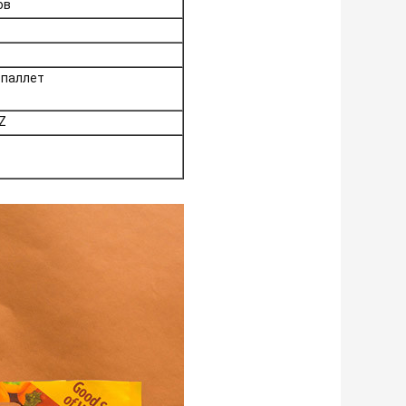
ов
 паллет
Z