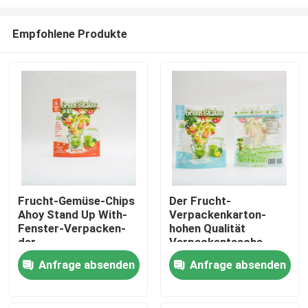
Empfohlene Produkte
Frucht-Gemüse-Chips
Der Frucht-
Ahoy Stand Up With-
Verpackenkarton-
Startseite
Fenster-Verpacken-
hohen Qualität
der
Verpackentasche
Lebensmittelbeutel
Obst- und Gemüse
Produkte
Anfrage absenden
Anfrage absenden
Über uns