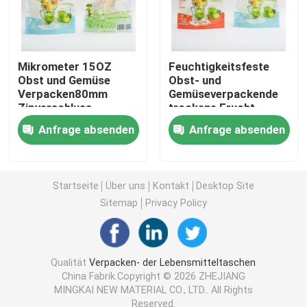
Verpackentasche der Nahrung für Haustiere
Mikrometer 15OZ
Feuchtigkeitsfeste
Stehen Sie oben Beutel
Obst und Gemüse
Obst- und
Verpacken80mm
Gemüseverpackende
Zipverschluss-
trockene Frucht-
Stellungs-Beutel
Kunststoffgehäuse-
Nahrungsmittelverpackungsfolie
Anfrage absenden
Anfrage absenden
Tasche mit
Reißverschluss
Recyclebares Beutel-Verpacken der Lebensmittel
Startseite
Über uns
Kontakt
Desktop Site
Sitemap
Privacy Policy
Thermoforming-Film
Druck-Lidding-Film
Qualität
Verpacken- der Lebensmitteltaschen
China Fabrik.Copyright © 2026 ZHEJIANG
MINGKAI NEW MATERIAL CO., LTD.. All Rights
Plastikverpackungsfolie
Reserved.