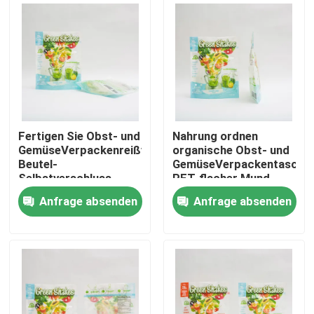
Fabrik Tour
Qualitätskontrolle
Kontakt
Fertigen Sie Obst- und
Nahrung ordnen
GemüseVerpackenreißverschluss-
organische Obst- und
Beutel-
GemüseVerpackentasche
Nachrichten
Selbstverschluss-
PET-flacher Mund-
Plastiktasche
Verpackentasche
Anfrage absenden
Anfrage absenden
kundenspezifisch an
Alle Fälle
Verpacken- der Lebensmitteltaschen
Kaffee-Verpackentaschen