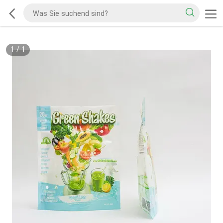
1
/
1