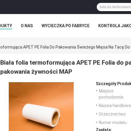
DUKTY
O NAS
WYCIECZKA PO FABRYCE
KONTROLA JAK
RZYPADKI
rmoformująca APET PE Folia Do Pakowania Świeżego Mięsa Na Tacę D
Biała folia termoformująca APET PE Folia do 
pakowania żywności MAP
Szczegóły Produk
Miejsce
pochodzenia:
Nazwa handlowa
Orzecznictwo:
Numer modelu:
Zapłata: