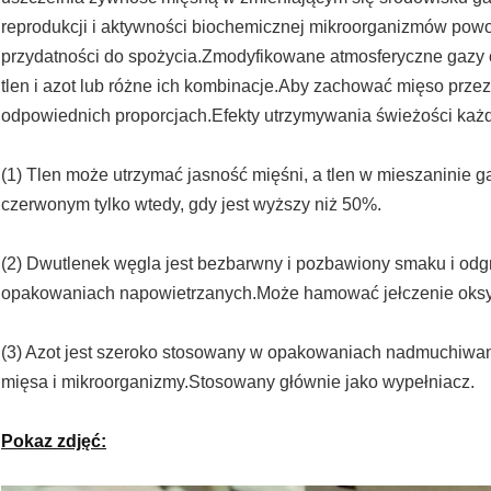
reprodukcji i aktywności biochemicznej mikroorganizmów powo
przydatności do spożycia.Zmodyfikowane atmosferyczne gazy
tlen i azot lub różne ich kombinacje.Aby zachować mięso prze
odpowiednich proporcjach.Efekty utrzymywania świeżości każ
(1) Tlen może utrzymać jasność mięśni, a tlen w mieszaninie
czerwonym tylko wtedy, gdy jest wyższy niż 50%.
(2) Dwutlenek węgla jest bezbarwny i pozbawiony smaku i odg
opakowaniach napowietrzanych.Może hamować jełczenie oksyd
(3) Azot jest szeroko stosowany w opakowaniach nadmuchiwanyc
mięsa i mikroorganizmy.Stosowany głównie jako wypełniacz.
Pokaz zdjęć: