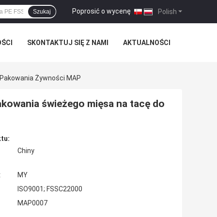
Poprosić o wycenę
|
Polish
Szukaj
OŚCI
SKONTAKTUJ SIĘ Z NAMI
AKTUALNOŚCI
o Pakowania Żywności MAP
pakowania świeżego mięsa na tacę do
tu:
Chiny
:
MY
ISO9001; FSSC22000
MAP0007