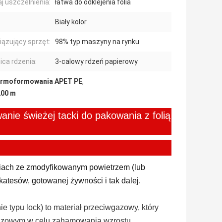
j uszczelnienia:
łatwa do odklejenia folia
Biały kolor
ązujący sprzęt:
98% typ maszyny na rynku
ica rdzenia:
3-calowy rdzeń papierowy
termoformowania APET PE
,
200 m
nie świeżej tacki do pakowania z folią
niach ze zmodyfikowanym powietrzem (lub
atesów, gotowanej żywności i tak dalej.
typu lock) to materiał przeciwgazowy, który
gazowym w celu zahamowania wzrostu,