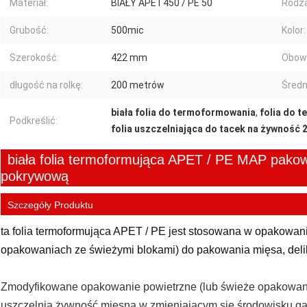
Materiał:
BIAŁY APET450 / PE 50
Rodza
Grubość:
500mic
Kolor:
Szerokość:
422 mm
Obowi
długość na rolkę:
200 metrów
Średn
biała folia do termoformowania
,
folia do 
Podkreślić:
folia uszczelniająca do tacek na żywność 
biała folia termoformująca APET / PE MAP pakowa
pokrywową
Szczegóły Produktu
ta folia termoformująca APET / PE jest stosowana w opakowa
opakowaniach ze świeżymi blokami) do pakowania mięsa, delik
Zmodyfikowane opakowanie powietrzne (lub świeże opakowanie 
uszczelnia żywność mięsną w zmieniającym się środowisku 