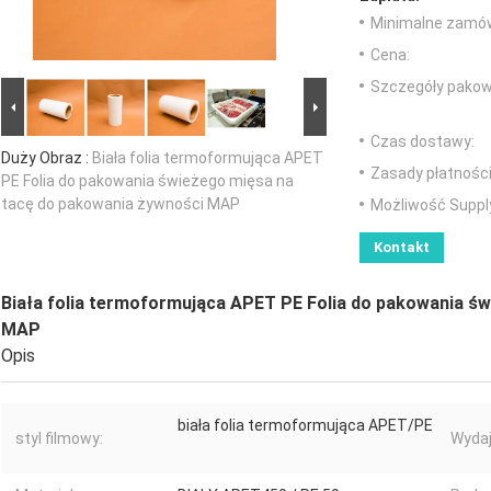
Minimalne zamów
Cena:
Szczegóły pakow
Czas dostawy:
Duży Obraz :
Biała folia termoformująca APET
Zasady płatności
PE Folia do pakowania świeżego mięsa na
tacę do pakowania żywności MAP
Możliwość Suppl
Kontakt
Biała folia termoformująca APET PE Folia do pakowania ś
MAP
Opis
biała folia termoformująca APET/PE
styl filmowy:
Wydaj