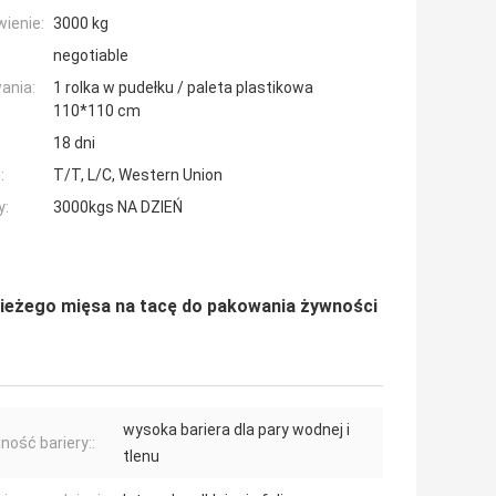
ienie:
3000 kg
negotiable
ania:
1 rolka w pudełku / paleta plastikowa
110*110 cm
18 dni
:
T/T, L/C, Western Union
y:
3000kgs NA DZIEŃ
wieżego mięsa na tacę do pakowania żywności
wysoka bariera dla pary wodnej i
ność bariery::
tlenu