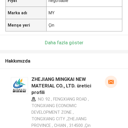
Fiyat
negotiable
Marka adı
MY
Menşe yeri
Çin
Daha fazla göster
Hakkımızda
ZHEJIANG MINGKAI NEW
MATERIAL CO., LTD. üretici
profili
NO. 92 , FENGXIANG ROAD ,
TONGXIANG ECONOMIC
DEVELOPMENT ZONE ,
TONGXIANG CITY ,ZHEJIANG
PROVINCE , CHIAN , 314500 ,Çin