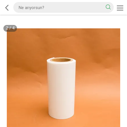
2
/
4