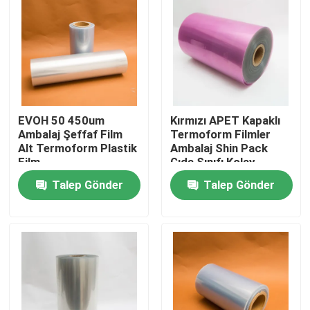
Fabrika turu
Kalite kontrol
EVOH 50 450um
Kırmızı APET Kapaklı
Bize ulaşın
Ambalaj Şeffaf Film
Termoform Filmler
Alt Termoform Plastik
Ambalaj Shin Pack
Film
Gıda Sınıfı Kolay
Haberler
Soyma
Talep Gönder
Talep Gönder
Tüm servis talepleri
Gıda Ambalaj poşetleri
Kahve Paketleme Torbaları