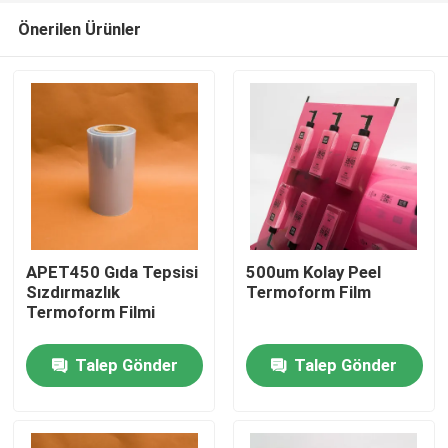
Önerilen Ürünler
APET450 Gıda Tepsisi
500um Kolay Peel
Sızdırmazlık
Termoform Film
Termoform Filmi
Ana sayfa
Talep Gönder
Talep Gönder
Ürünler
Hakkımızda