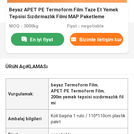
Beyaz APET PE Termoform Film Taze Et Yemek
Tepsisi Sızdırmazlık Filmi MAP Paketleme
MOQ：3000kg
Fiyat：negotiable
En iyi fiyat
Bizimle iletişim kur
ÜRüN AçıKLAMASı
beyaz Termoform Film
,
APET PE Termoform Film
,
Vurgulamak:
200m yemek tepsisi sızdırmazlık fil
mi
Koli başına 1 rulo / 110*110cm plastik
Ambalaj bilgileri
palet