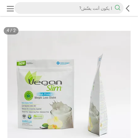
4
/
2