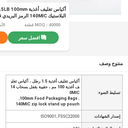
البلاستيك 140MIC الرمز البريدي قفل الحقيبة الوقوف
MOQ：40000 قطعة
الأسعا
افضل سعر
منتوج وصف
أكياس تغليف أغذية 1.5 رطل ، أكياس تغلي
ف أغذية 100 مم ، حقيبة بقفل بسحاب 14
تسليط الضوء:
0MIC
,
100mm Food Packaging Bags
,
140MIC zip lock stand up pouch
إصدار الشهادات
ISO9001; FSSC22000