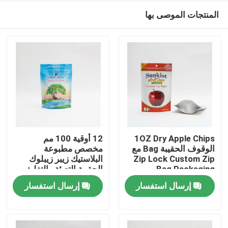
المنتجات الموصى بها
1OZ Dry Apple Chips
12 أوقية 100 مم
الوقوف الحقيبة Bag مع
مخصص مطبوعة
Zip Lock Custom Zip
البلاستيك زيبر زيبلوك
منزل
Bag Packaging
الحقيبة التعبئة والتغليف
لحبوب جرانولا
إرسال استفسار
إرسال استفسار
المنتجات
حول بنا