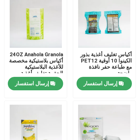
جولة في المعمل
ضبط الجودة
أكياس تغليف أغذية بذور
24OZ Anahola Granola
اتصل بنا
الكينوا 10 أوقية PET12
أكياس بلاستيكية مخصصة
مع طباعة حفر نافذة
للأغذية البلاستيكية
واضحة
الحقيبة تغليف أغذية
أخبار
إرسال استفسار
إرسال استفسار
جميع القضايا
أكياس تغليف أغذية
أكياس تغليف القهوة