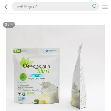
2
/
4