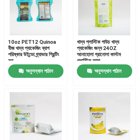
কারখানা ভ্রমণ
মান নিয়ন্ত্রণ
10oz PET12 Quinoa
খাদ্য প্লাস্টিক পাউচ খাদ্য
বীজ খাদ্য প্যাকেজিং ব্যাগ
প্যাকেজিং জন্য 24OZ
পরিষ্কার উইন্ডো গ্র্যাভার প্রিন্টিং
আনাহোলা গ্রানোলা কাস্টম
আমাদের সাথে যোগাযোগ করুন
সহ
প্লাস্টিক ব্যাগ
অনুসন্ধান পাঠান
অনুসন্ধান পাঠান
খবর
সব ক্ষেত্রেই
খাদ্য প্যাকেজিং ব্যাগ
কফি প্যাকেজিং ব্যাগ