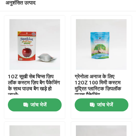
अनुशंसित उत्पाद
1OZ सूखी सेब चिप्स ज़िप
ग्रेनोला अनाज के लिए
लॉक कस्टम ज़िप बैग पैकेजिंग
12OZ 100 मिमी कस्टम
के साथ पाउच बैग खड़े हो
मुद्रित प्लास्टिक ज़िपलॉक
जाओ:
पाउच पैकेजिंग
होम
जांच भेजें
जांच भेजें
उत्पाद
हमारे बारे में