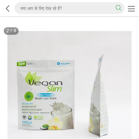
2
/
4