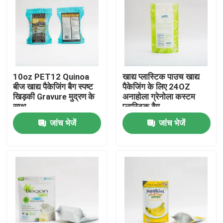
फैक्टरी यात्रा
गुणवत्ता नियंत्रण
10oz PET12 Quinoa
खाद्य प्लास्टिक पाउच खाद्य
बीज खाद्य पैकेजिंग बैग स्पष्ट
पैकेजिंग के लिए 24OZ
हमसे संपर्क करें
खिड़की Gravure मुद्रण के
अनाहोला ग्रेनोला कस्टम
साथ
प्लास्टिक बैग
जांच भेजें
जांच भेजें
समाचार
सभी मामलों
खाद्य पैकेजिंग बैग
कॉफी पैकेजिंग बैग