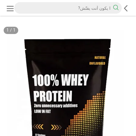
1
/
1