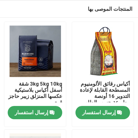
المنتجات الموصى بها
أكياس رقائق الألومنيوم
3kg 5kg 10kg شقة
المسطحة القابلة لإعادة
أسفل أكياس بلاستيكية
التدوير 16 أونصة
عكسها المنزلق زيبر حاجز
منزل
مطبوعة حسب الطلب
قوي
إرسال استفسار
إرسال استفسار
المنتجات
حول بنا