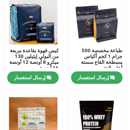
جولة في المعمل
ضبط الجودة
طباعة مخصصة 500
كيس قهوة بقاعدة مربعة
اتصل بنا
جرام 1 كجم أكياس
من البولي إيثيلين 130
مسطحة القاع سستة
ميكرو 8 أونصة 12 أونصة
أعلى الختم
16 أونصة
أخبار
إرسال استفسار
إرسال استفسار
جميع القضايا
أكياس تغليف أغذية
أكياس تغليف القهوة