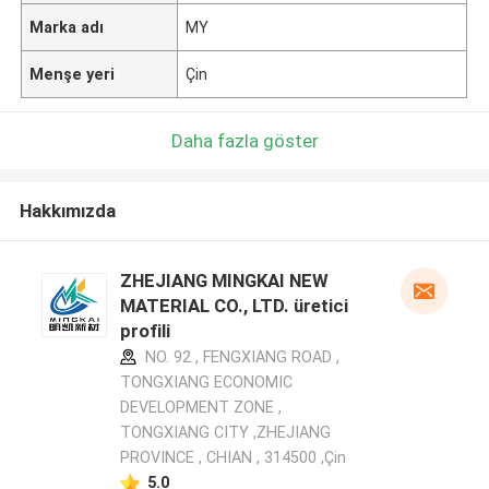
Marka adı
MY
Menşe yeri
Çin
Daha fazla göster
Hakkımızda
ZHEJIANG MINGKAI NEW
MATERIAL CO., LTD. üretici
profili
NO. 92 , FENGXIANG ROAD ,
TONGXIANG ECONOMIC
DEVELOPMENT ZONE ,
TONGXIANG CITY ,ZHEJIANG
PROVINCE , CHIAN , 314500 ,Çin
5.0