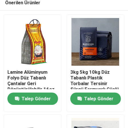
Önerilen Ürünler
Lamine Alüminyum
3kg 5kg 10kg Düz
Folyo Düz Tabanlı
Tabanlı Plastik
Çantalar Geri
Torbalar Tersinir
Dönüştürülebilir 16oz
Sürgü Fermuarlı Güçlü
Ana sayfa
Özel Baskılı
Bariyer
Talep Gönder
Talep Gönder
Ürünler
Hakkımızda