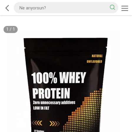
1
/
1