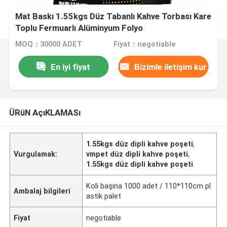
Mat Baskı 1.55kgs Düz Tabanlı Kahve Torbası Kare
Toplu Fermuarlı Alüminyum Folyo
MOQ：30000 ADET
Fiyat：negotiable
En iyi fiyat
Bizimle iletişim kur
ÜRüN AçıKLAMASı
1.55kgs düz dipli kahve poşeti
,
Vurgulamak:
vmpet düz dipli kahve poşeti
,
1.55kgs düz dipli kahve poşeti
Koli başına 1000 adet / 110*110cm pl
Ambalaj bilgileri
astik palet
Fiyat
negotiable