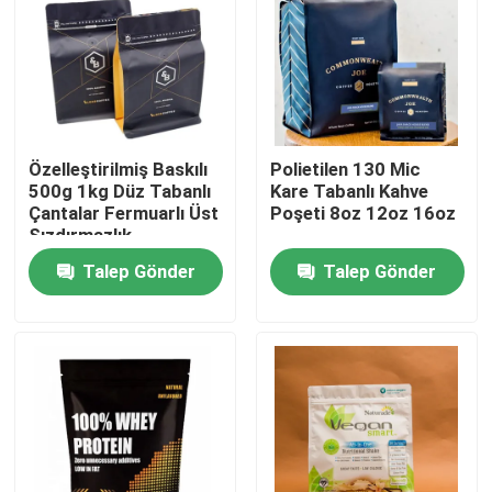
Fabrika turu
Kalite kontrol
Özelleştirilmiş Baskılı
Polietilen 130 Mic
500g 1kg Düz Tabanlı
Kare Tabanlı Kahve
Bize ulaşın
Çantalar Fermuarlı Üst
Poşeti 8oz 12oz 16oz
Sızdırmazlık
Talep Gönder
Talep Gönder
Haberler
Tüm servis talepleri
Gıda Ambalaj poşetleri
Kahve Paketleme Torbaları