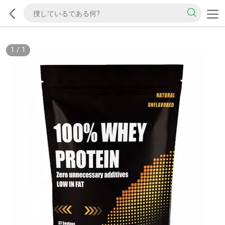
1
/
1