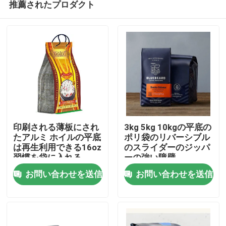
推薦されたプロダクト
印刷される薄板にされ
3kg 5kg 10kgの平底の
たアルミ ホイルの平底
ポリ袋のリバーシブル
は再生利用できる16oz
のスライダーのジッパ
習慣を袋に入れる
ーの強い障壁
ホーム
お問い合わせを送信
お問い合わせを送信
製品
企業情報