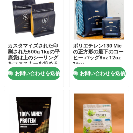
会社案内
品質管理
カスタマイズされた印
ポリエチレン130 Mic
刷された500g 1kgの平
の正方形の最下のコー
お問い合わせ
底袋は上のシーリング
ヒー バッグ8oz 12oz
をファスナーを絞める
16oz
お問い合わせを送信
お問い合わせを送信
ニュース
すべての場合
食品包装袋
コーヒー包装袋