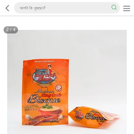
2
/
4