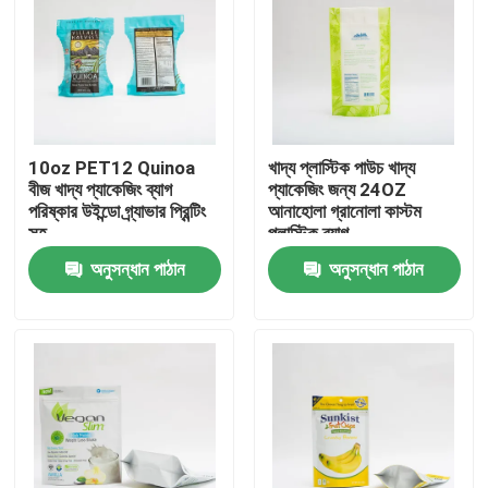
কারখানা ভ্রমণ
মান নিয়ন্ত্রণ
10oz PET12 Quinoa
খাদ্য প্লাস্টিক পাউচ খাদ্য
বীজ খাদ্য প্যাকেজিং ব্যাগ
প্যাকেজিং জন্য 24OZ
আমাদের সাথে যোগাযোগ করুন
পরিষ্কার উইন্ডো গ্র্যাভার প্রিন্টিং
আনাহোলা গ্রানোলা কাস্টম
সহ
প্লাস্টিক ব্যাগ
অনুসন্ধান পাঠান
অনুসন্ধান পাঠান
খবর
সব ক্ষেত্রেই
খাদ্য প্যাকেজিং ব্যাগ
কফি প্যাকেজিং ব্যাগ