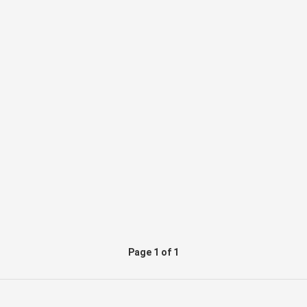
বাদাম;
hops
হপস
Page 1 of 1