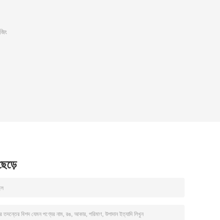
েজিং
 ছেড়ে