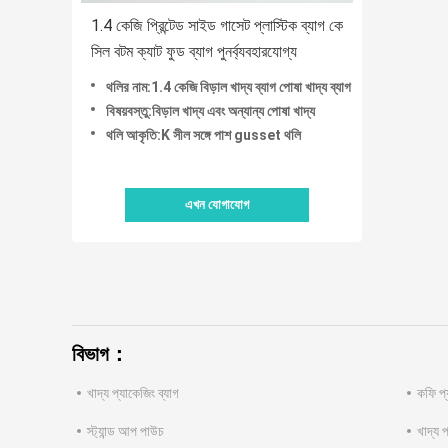
1.4 কেজি প্রিন্টেড সাইড গাসেট প্লাস্টিক ব্যাগ কে
সিল বটম ক্যাট ফুড ব্যাগ পুনর্ব্যবহারযোগ্য
থলির নাম:1.4 কেজি বিড়াল খাদ্য ব্যাগ পোষা খাদ্য ব্যাগ
বিষয়বস্তু:বিড়াল খাদ্য এবং অন্যান্য পোষা খাদ্য
থলি আকৃতি:K সীল সঙ্গে পাশ gusset থলি
এখন যোগাযোগ
বিভাগ：
খাদ্য প্যাকেজিং ব্যাগ
কফি প্
স্ট্যান্ড আপ পাউচ
খাদ্য প