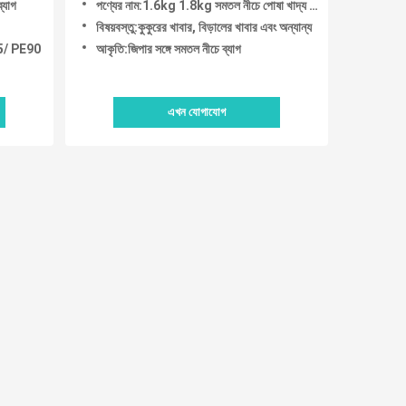
্যাগ
পণ্যের নাম:1.6kg 1.8kg সমতল নীচে পোষা খাদ্য ব্যাগ
বিষয়বস্তু:কুকুরের খাবার, বিড়ালের খাবার এবং অন্যান্য
5/ PE90
আকৃতি:জিপার সঙ্গে সমতল নীচে ব্যাগ
এখন যোগাযোগ