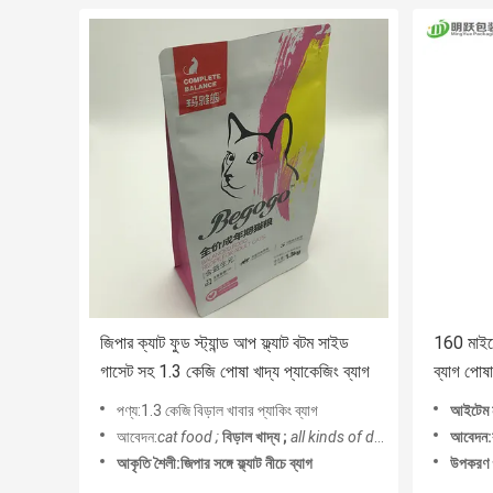
জিপার ক্যাট ফুড স্ট্যান্ড আপ ফ্ল্যাট বটম সাইড
160 মাইক্
গাসেট সহ 1.3 কেজি পোষা খাদ্য প্যাকেজিং ব্যাগ
ব্যাগ পোষা
জিপার
পণ্য:1.3 কেজি বিড়াল খাবার প্যাকিং ব্যাগ
আইটেম ন
আবেদন:
cat food ;
বিড়াল খাদ্য ;
all kinds of dry pet food
সব ধরনে
আবেদন:কু
আকৃতি শৈলী:জিপার সঙ্গে ফ্ল্যাট নীচে ব্যাগ
উপকরণ