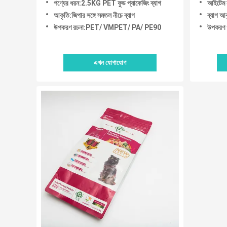
পণ্যের ধরন:2.5KG PET ফুড প্যাকেজিং ব্যাগ
আইটেম ন
আকৃতি:জিপার সঙ্গে সমতল নীচে ব্যাগ
ব্যাগ আক
উপকরণ রচনা:PET/ VMPET/ PA/ PE90
উপকরণ
এখন যোগাযোগ