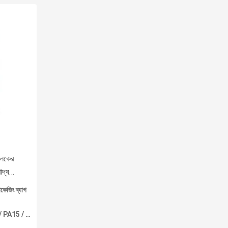
 লকের
দ্য
াকেজিং ব্যাগ
5 / PE120