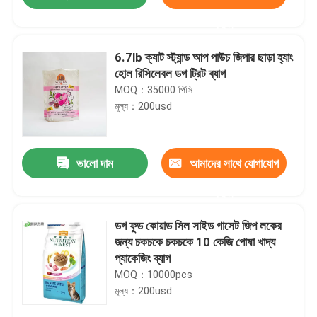
করুন
6.7lb ক্যাট স্ট্যান্ড আপ পাউচ জিপার ছাড়া হ্যাং
হোল রিসিলেবল ডগ ট্রিট ব্যাগ
MOQ：35000 পিসি
মূল্য：200usd
ভালো দাম
আমাদের সাথে যোগাযোগ
করুন
বাড়ি
ডগ ফুড কোয়াড সিল সাইড গাসেট জিপ লকের
জন্য চকচকে চকচকে 10 কেজি পোষা খাদ্য
প্যাকেজিং ব্যাগ
পণ্য
MOQ：10000pcs
মূল্য：200usd
আমাদের সম্পর্কে