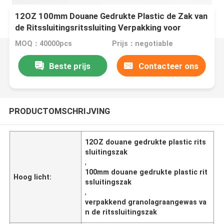
12OZ 100mm Douane Gedrukte Plastic de Zak van
de Ritssluitingsritssluiting Verpakking voor
Granola-Graangewas
MOQ：40000pcs
Prijs：negotiable
Beste prijs
Contacteer ons
PRODUCTOMSCHRIJVING
12OZ douane gedrukte plastic rits
sluitingszak
,
100mm douane gedrukte plastic rit
Hoog licht:
ssluitingszak
,
verpakkend granolagraangewas va
n de ritssluitingszak