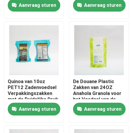
Ritssluitingsdouane
Verpakking voor
Aanvraag sturen
Aanvraag sturen
Verpakking
Granola-Graangewas
Fabrieksreis
Kwaliteitscontrole
Contacteer ons
nieuws
Quinoa van 10oz
De Douane Plastic
PET12 Zadenvoedsel
Zakken van 24OZ
Alle Gevallen
Verpakkingszakken
Anahola Granola voor
met de Duidelijke Druk
het Voedsel van de
van de Venstergravure
Voedsel Plastic Zak
Aanvraag sturen
Aanvraag sturen
voedsel verpakkingszakken
Verpakking
Koffie Verpakkende Zakken