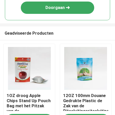
Doorgaan
Geadviseerde Producten
Thuis
1OZ droog Apple
12OZ 100mm Douane
Producten
Chips Stand Up Pouch
Gedrukte Plastic de
Bag met het Pitzak
Zak van de
van de
Ritssluitingsritssluiting
Over ons