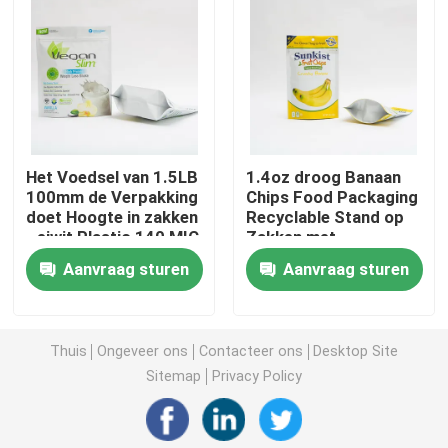
Voedsel voor huisdieren verpakkende zak
Tribune op Zak
Het Voedsel van 1.5LB
1.4oz droog Banaan
Voedsel Verpakkingsfilm
100mm de Verpakking
Chips Food Packaging
doet Hoogte in zakken
Recyclable Stand op
- eiwit Plastic 140 MIC
Zakken met
Rekupereerbare Zakvoedsel Verpakking
Zip Lock Stand Up Zak
Ritssluiting
Aanvraag sturen
Aanvraag sturen
Thermoformingsfilm
Thuis
Ongeveer ons
Contacteer ons
Desktop Site
Gedrukte Lidding-Film
Sitemap
Privacy Policy
Plastic Verpakkende Film