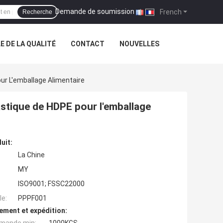
Demande de soumission
|
French
Recherche
 DE LA QUALITÉ
CONTACT
NOUVELLES
our L'emballage Alimentaire
lastique de HDPE pour l'emballage
uit:
La Chine
MY
ISO9001; FSSC22000
e:
PPPF001
ement et expédition: