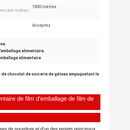
1000 mètres
eur par rouleau:
Acceptez
que
,
 d'emballage alimentaire
,
emballage alimentaire
s de chocolat de sucrerie de gâteau empaquetant le
ntaire de film d'emballage de film de
es de nourriture et d'un des projets principaux