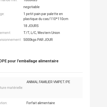
mande min:
1000KGS
negotiable
ge:
1 petit pain par palette en
plastique du cas/110*110cm
18 JOURS
iement:
T/T, L/C, Western Union
ovisionnement:
5000kgs PAR JOUR
HDPE pour l'emballage alimentaire
ANIMAL FAMILIER VMPET/PE
ture matérielle:
ation:
Forfait alimentaire