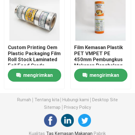
Tas kemasan makanan hewan peliharaan
kantong berdiri
Custom Printing Oem
Film Kemasan Plastik
Plastic Packaging Film
PET VMPET PE
Film Kemasan Makanan
Roll Stock Laminated
450mm Pembungkus
Foil Food Grade
Makanan Penghalang
Tinggi
Kemasan Makanan Kantong Daur Ulang
mengirimkan
mengirimkan
permintaan
permintaan
Film Termoforming
Rumah
Tentang kita
Hubungi kami
Desktop Site
Sitemap
Privacy Policy
Film Penutup yang Dicetak
Film Kemasan Plastik
Kualitas
Tas Kemasan Makanan
Pabrik