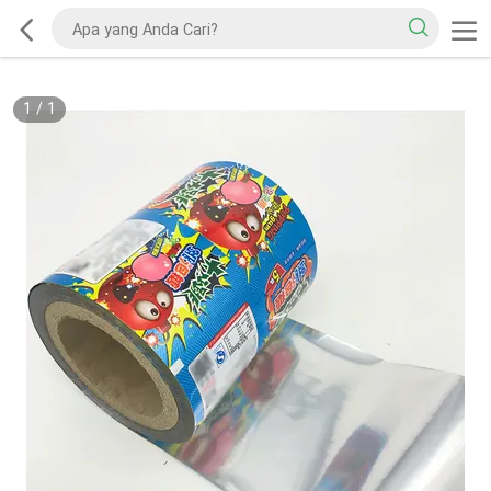
1
/
1