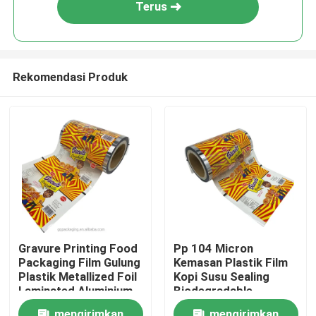
Terus
Rekomendasi Produk
Rumah
Gravure Printing Food
Pp 104 Micron
Packaging Film Gulung
Kemasan Plastik Film
Produk
Plastik Metallized Foil
Kopi Susu Sealing
Laminated Aluminium
Biodegradable
Tentang kita
mengirimkan
mengirimkan