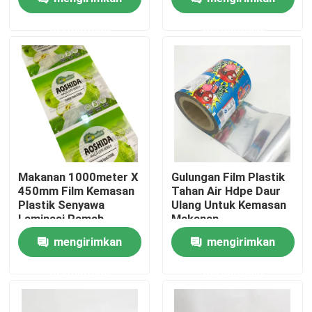
permintaan
permintaan
Wisata pabrik
Kontrol kualitas
Hubungi kami
Berita
Makanan 1000meter X
Gulungan Film Plastik
450mm Film Kemasan
Tahan Air Hdpe Daur
Plastik Senyawa
Ulang Untuk Kemasan
Semua Kasus
Laminasi Ramah
Makanan
Lingkungan
mengirimkan
mengirimkan
Tas Kemasan Makanan
permintaan
permintaan
Tas Kemasan Kopi