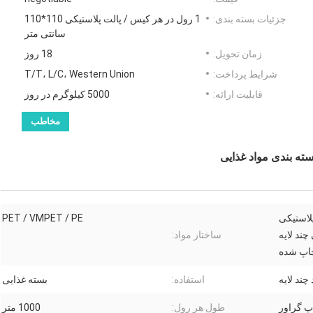
جزئیات بسته بندی:
1 رول در هر کیس / پالت پلاستیکی 110*110
سانتی متر
زمان تحویل:
18 روز
شرایط پرداخت:
T/T، L/C، Western Union
قابلیت ارائه:
5000 کیلوگرم در روز
مخاطب
پلاستیکی
PET / VMPET / PE
چند لایه
ساختار مواد:
اپ شده
چند لایه
استفاده:
بسته غذایی
پ گراور
طول هر رول:
1000 متر