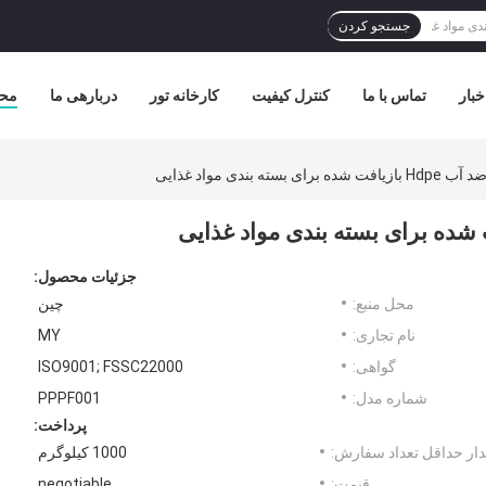
جستجو کردن
خبار
تماس با ما
کنترل کیفیت
کارخانه تور
دربارهی ما
مح
ه بندی مواد غذایی
جزئیات محصول:
محل منبع:
چین
نام تجاری:
MY
گواهی:
ISO9001; FSSC22000
شماره مدل:
PPPF001
پرداخت:
ار حداقل تعداد سفارش:
1000 کیلوگرم
قیمت:
negotiable