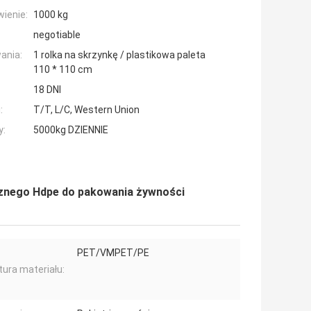
ienie:
1000 kg
negotiable
ania:
1 rolka na skrzynkę / plastikowa paleta
110 * 110 cm
18 DNI
:
T/T, L/C, Western Union
y:
5000kg DZIENNIE
cznego Hdpe do pakowania żywności
PET/VMPET/PE
tura materiału: