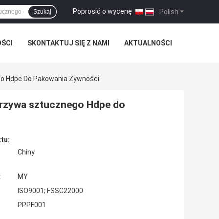
Poprosić o wycenę
|
Polish
Szukaj
OŚCI
SKONTAKTUJ SIĘ Z NAMI
AKTUALNOŚCI
go Hdpe Do Pakowania Żywności
orzywa sztucznego Hdpe do
tu:
Chiny
:
MY
ISO9001; FSSC22000
PPPF001