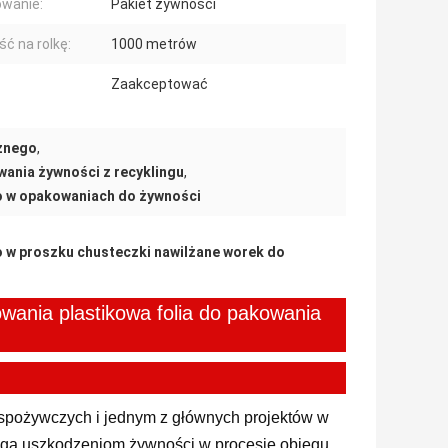
wanie:
Pakiet żywności
ść na rolkę:
1000 metrów
Zaakceptować
cznego
,
wania żywności z recyklingu
,
o w opakowaniach do żywności
o w proszku chusteczki nawilżane worek do
wania plastikowa folia do pakowania
 spożywczych i jednym z głównych projektów w
ega uszkodzeniom żywności w procesie obiegu