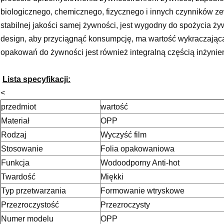
biologicznego, chemicznego, fizycznego i innych czynników z
stabilnej jakości samej żywności, jest wygodny do spożycia ż
design, aby przyciągnąć konsumpcję, ma wartość wykraczającą 
opakowań do żywności jest również integralną częścią inżynier
Lista specyfikacji:
<
przedmiot
wartość
Materiał
OPP
Rodzaj
Wyczyść film
Stosowanie
Folia opakowaniowa
Funkcja
Wodoodporny Anti-hot
Twardość
Miękki
Typ przetwarzania
Formowanie wtryskowe
Przezroczystość
Przezroczysty
Numer modelu
OPP