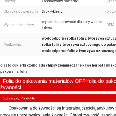
Rodzaj:
Laminowany materiał
Stoso
Obróbka powierzchni:
Druk wklęsły
Długo
wysoka barierowość dla pary wodnej
Wydajność bariery::
OEM:
i tlenu
wodoodporna rolka folii z tworzywa sztu
Podkreślić:
rolka folii z tworzywa sztucznego do pako
wodoodporne folie z tworzywa sztuczneg
ciasto cukierki czekolada chipsy ziemniaczane kawa herbata mlek
pakowania folia
Folia do pakowania materiałów OPP folia do pako
żywności
Szczegóły Produktu
Opakowania do żywności są integralną częścią artykułów
procesie uprzemysłowienia żywności.Chroni żywność, zapobi