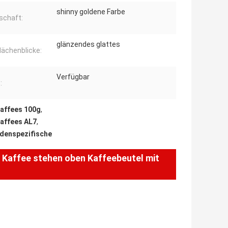
shinny goldene Farbe
schaft:
glänzendes glattes
lächenblicke:
Verfügbar
:
Kaffees 100g
,
Kaffees AL7
,
denspezifische
 Kaffee stehen oben Kaffeebeutel mit