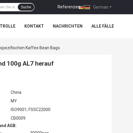
Referenzen
|
German
Suche
TROLLE
KONTAKT
NACHRICHTEN
ALLE FÄLLE
spezifischen Kaffee Bean Bags
nd 100g AL7 herauf
China
MY
ISO9001; FSSC22000
CB0009
and AGB: