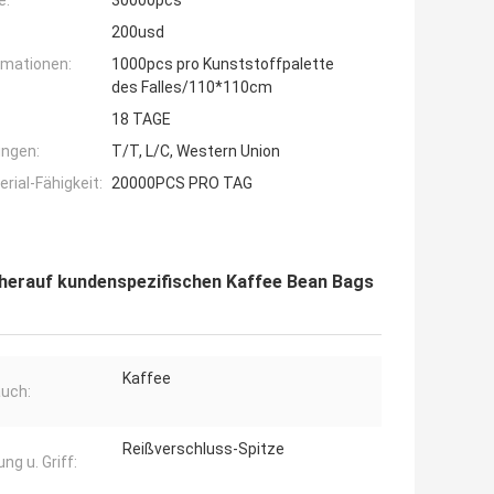
e:
30000pcs
200usd
rmationen:
1000pcs pro Kunststoffpalette
des Falles/110*110cm
18 TAGE
ngen:
T/T, L/C, Western Union
ial-Fähigkeit:
20000PCS PRO TAG
herauf kundenspezifischen Kaffee Bean Bags
Kaffee
uch:
Reißverschluss-Spitze
ng u. Griff: