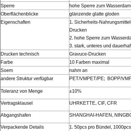
Sperre
hohe Sperre zum Wasserdampf
Oberflächenblicke
glänzende glatte gloden
Eigenschaften
1. Sicherheits-Nahrungsmittel
Drucken
2. hohe Sperre zum Wasserda
3. stark, unteres und dauerhaf
Drucken technisch
Gravuce-Drucken
Farbe
10 Farben maximal
Soem
nahm an
andere Struktur verfügbar
PET/VMPET/PE; BOPP/VMP
Toleranz von Menge
±10%
Vertragsklausel
UHRKETTE, CIF, CFR
Abgangshafen
SHANGHAI-HAFEN, NINGB
Verpackende Details
1. 50pcs pro Bündel, 1000pcs 