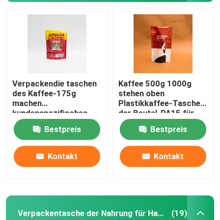
Verpackendie taschen
Kaffee 500g 1000g
des Kaffee-175g
stehen oben
machen
Plastikkaffee-Taschen
kundenspezifisches
der Beutel-PA15 für
gedruckt stehen herauf
gemahlener Kaffee-
Bestpreis
Bestpreis
Beutel für
Bohnen
Kaffeebohnen
Reißverschluss zu
Startseite
Kontakt
Kontakt
Produkte
Verpackentasche der Nahrung für Haustiere
(19)
Über uns