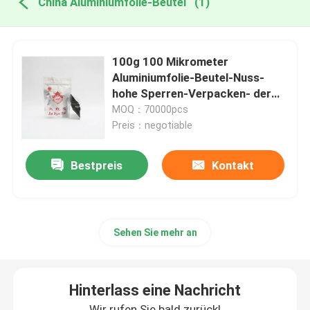
China Aluminiumfolie-Beutel
(1)
100g 100 Mikrometer
Aluminiumfolie-Beutel-Nuss-
hohe Sperren-Verpacken- der
Lebensmittel
MOQ：70000pcs
Preis：negotiable
Bestpreis
Kontakt
Sehen Sie mehr an
Hinterlass eine Nachricht
Wir rufen Sie bald zurück!