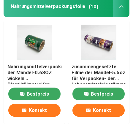
Nahrungsmittelverpackungsfolie
(10)
Flache untere Taschen
Kundenspezifische geformte Taschen
Obst- und GemüseVerpacken
Nahrungsmittelverpackungsfolie
zusammengesetzte
Retortenbeutelverpacken
der Mandel-0.63OZ
Filme der Mandel-5.5oz
wickeln
für Verpacken- der
Plastikfilmstreifen
Lebensmittelplastikpsychi
Flüssiger Tüllen-Beutel
Logo Printed ein
Verpackungs-Rolle
Bestpreis
Bestpreis
Aluminiumfolie-Beutel
Kontakt
Kontakt