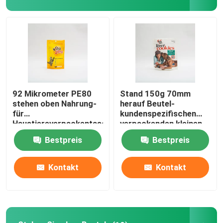
Fabrik Tour
Qualitätskontrolle
Kontakt
92 Mikrometer PE80
Stand 150g 70mm
stehen oben Nahrung-
herauf Beutel-
für
kundenspezifischen
Nachrichten
Haustiereverpackentasche
verpackenden kleinen
Plastikmultivitamin Cat
Hund behandeln
Bestpreis
Bestpreis
Food Package
Verpackentaschen
Alle Fälle
Kontakt
Kontakt
Verpacken- der Lebensmitteltaschen
Kaffee-Verpackentaschen