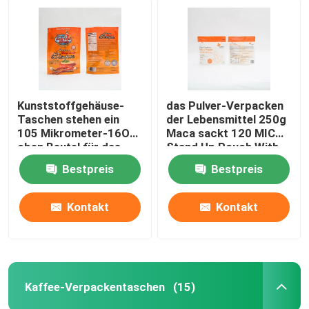
Kunststoffgehäuse-
das Pulver-Verpacken
Taschen stehen ein
der Lebensmittel 250g
105 Mikrometer-16OZ
Maca sackt 120 MIC
oben Beutel für das
Stand Up Pouch With
Verpacken der
den Reißverschluss ein
Bestpreis
Bestpreis
Lebensmittel
Kontakt
Kontakt
Kaffee-Verpackentaschen
(15)